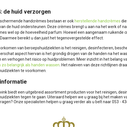
4: de huid verzorgen
eschermende handcrèmes bestaan er ook
herstellende handcrèmes
die
 van de huid ondersteunen. Deze crèmes brengt u aan na het werk of na e
es wel op de hoeveelheid parfum. Hoewel een aangenaam ruikende crème
. Daarmee bereikt u dan juist het tegenovergestelde effect.
voorkomen van beroepshuidziekten is het reinigen, desinfecteren, besc
erschat aspect hiervan is het grondig drogen van de handen na het wa
n en verhogen het risico op huidproblemen. Meer inzicht in het belang 
 zo belangrijk als handen wassen
. Het naleven van deze richtlijnen dra
uidziekten te voorkomen.
informatie
rvink biedt een uitgebreid assortiment producten voor het reinigen, d
uidziekten tegen te gaan. Uiteraard helpen we u graag bij het maken v
vragen? Onze specialisten helpen u graag verder als u belt naar 053 - 43