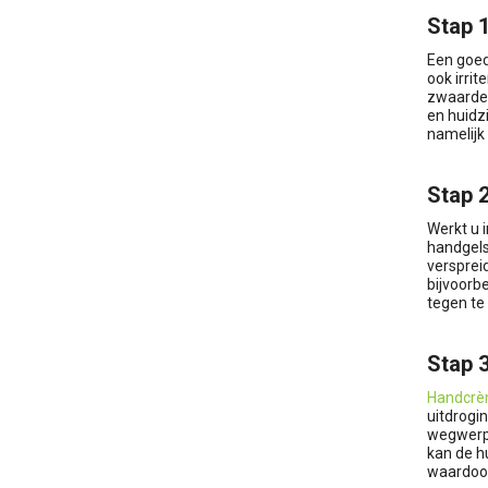
Stap 1
Een goed
ook irri
zwaarder
en huidzi
namelijk
Stap 2
Werkt u 
handgels
versprei
bijvoorb
tegen te
Stap 
Handcr
uitdrogi
wegwerph
kan de hu
waardoor