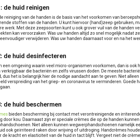
: de huid reinigen
e reiniging van de handen is de basis van het voorkomen van beroepshu
terende stoffen van de handen. U kunt hiervoor (hand)zeep gebruiken, maa
e werk. Met deze zeepsoorten kunt u ook grover vuil van de handen verwi
ekten kan veroorzaken. Was uw handen altijd zo snel mogelijk nadat ze me
 eenvoudiger verwijderen. Was uw handen daarnaast voor en na het wer
: de huid desinfecteren
in een omgeving waarin veel micro-organismen voorkomen, dan is ook 
 verkrijgbaar die bacteriën en zelfs virussen doden. De meeste bacter
d, dus het is belangrijk hier de nodige aandacht aan te geven. Niet al
eeld verspreiding van het griep- en coronavirus te verminderen. Goede h
 gaan.
3: de huid beschermen
èmes
bieden bescherming bij contact met verontreinigende en irriteren
ng door kou. Daarnaast zijn er speciale crèmes die op de handen kunn
andschoenen. Niet alleen kunnen wegwerphandschoenen namelijk een al
id ook geïrriteerd raken door wrijving of uitdroging. Handcrèmes houden 
 de kracht en elasticiteit van de huid in tact blijft. Vergeet niet de 