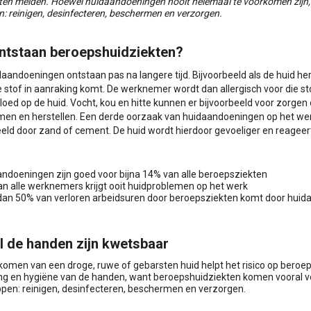
ten melden. Hoewel huidaandoeningen nooit helemaal te voorkomen zijn, k
n: reinigen, desinfecteren, beschermen en verzorgen.
ntstaan beroepshuidziekten?
daandoeningen ontstaan pas na langere tijd. Bijvoorbeeld als de huid he
 stof in aanraking komt. De werknemer wordt dan allergisch voor die s
vloed op de huid. Vocht, kou en hitte kunnen er bijvoorbeeld voor zorgen
en en herstellen. Een derde oorzaak van huidaandoeningen op het werk
eeld door zand of cement. De huid wordt hierdoor gevoeliger en reageert
ndoeningen zijn goed voor bijna 14% van alle beroepsziekten
n alle werknemers krijgt ooit huidproblemen op het werk
an 50% van verloren arbeidsuren door beroepsziekten komt door hui
l de handen zijn kwetsbaar
komen van een droge, ruwe of gebarsten huid helpt het risico op beroep
ng en hygiëne van de handen, want beroepshuidziekten komen vooral 
appen: reinigen, desinfecteren, beschermen en verzorgen.