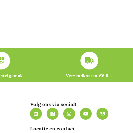
estelgemak
Verzendkosten €6,95 – gratis bij je eerste bestelling vanaf €200
Volg ons via social!
Locatie en contact