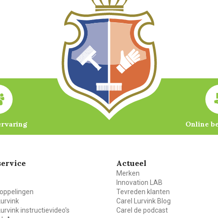
ervaring
Online b
ervice
Actueel
Merken
Innovation LAB
oppelingen
Tevreden klanten
Lurvink
Carel Lurvink Blog
Lurvink instructievideo's
Carel de podcast