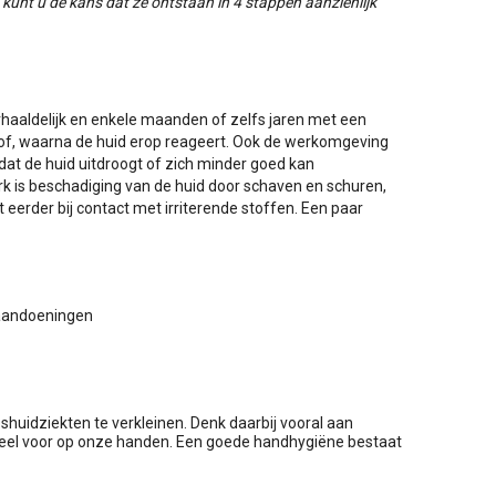
unt u de kans dat ze ontstaan in 4 stappen aanzienlijk
rhaaldelijk en enkele maanden of zelfs jaren met een
tof, waarna de huid erop reageert. Ook de werkomgeving
 dat de huid uitdroogt of zich minder goed kan
 is beschadiging van de huid door schaven en schuren,
 eerder bij contact met irriterende stoffen. Een paar
daandoeningen
shuidziekten te verkleinen. Denk daarbij vooral aan
veel voor op onze handen. Een goede handhygiëne bestaat