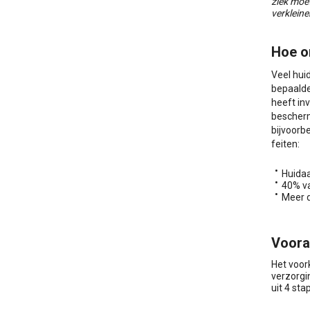
ziek moe
verkleine
Hoe o
Veel hui
bepaalde
heeft in
bescherm
bijvoorb
feiten:
Huidaa
40% va
Meer d
Voora
Het voor
verzorgi
uit 4 st