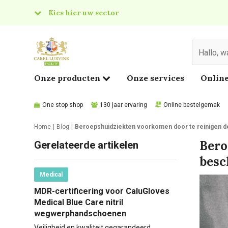
Kies hier uw sector
& Food
edical
Onze producten
Onze services
Online
One stop shop
130 jaar ervaring
Online bestelgemak
Home
Blog
Beroepshuidziekten voorkomen door te reinigen 
Bero
Gerelateerde artikelen
besc
Medical
MDR-certificering voor CaluGloves
Medical Blue Care nitril
wegwerphandschoenen
Veiligheid en kwaliteit gegarandeerd