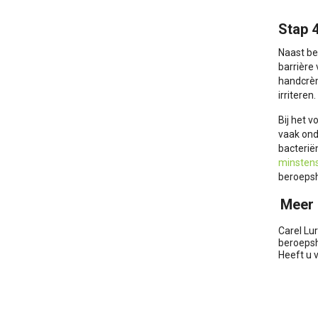
Stap 
Naast b
barrière
handcrèm
irriteren
Bij het 
vaak ond
bacterië
minstens
beroepsh
Meer 
Carel Lu
beroepsh
Heeft u 