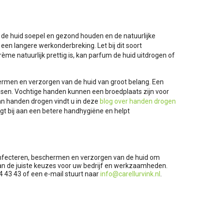
 de huid soepel en gezond houden en de natuurlijke
en langere werkonderbreking. Let bij dit soort
 natuurlijk prettig is, kan parfum de huid uitdrogen of
hermen en verzorgen van de huid van groot belang. Een
ssen. Vochtige handen kunnen een broedplaats zijn voor
van handen drogen vindt u in deze
blog over handen drogen
agt bij aan een betere handhygiëne en helpt
esinfecteren, beschermen en verzorgen van de huid om
an de juiste keuzes voor uw bedrijf en werkzaamheden.
4 43 43 of een e-mail stuurt naar
info@carellurvink.nl
.