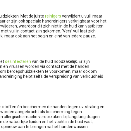
idziekten. Met de juiste
reinigers
verwijdert u vuil, maar
r er zijn ook speciale handreinigers verkrijgbaar voor het
jderen, waardoor dit zich niet in de huid kan vastbijten
t vuil in contact zijn gekomen. ‘Vers’ vuil laat zich
k, maar ook aan het begin en eind van iedere pauze.
het
desinfecteren
van de huid noodzakelijk. Er zijn
iën en virussen worden via contact met de handen
leen om beroepshuidziekten te voorkomen, maar ook om
andreiniging helpt zelfs de verspreiding van verkoudheid
de stoffen én beschermen de handen tegen uv-straling en
en worden aangebracht als bescherming tegen
lergische reactie veroorzaken, bij langdurig dragen
de natuurlijke lipiden en het vocht in de huid vast,
crème opnieuw aan te brengen na het handenwassen.