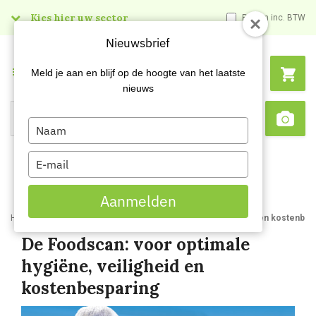
Kies hier uw sector
Prijzen inc. BTW
Nieuwsbrief
Menu
Meld je aan en blijf op de hoogte van het laatste
nieuws
Type
Search
Sca
your
name
Type
your
email
Aanmelden
Home
Blog
De Foodscan voor optimale hygiene veiligheid en kostenbes
De Foodscan: voor optimale
hygiëne, veiligheid en
kostenbesparing