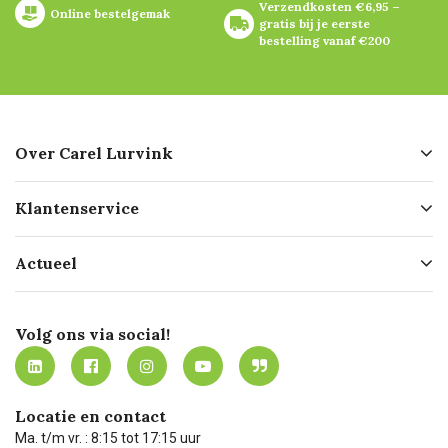
Verzendkosten €6,95 – 
Online bestelgemak
gratis bij je eerste 
bestelling vanaf €200
Over Carel Lurvink
Over ons
Klantenservice
Geschiedenis
Hofleverancier
Bestellen
Actueel
Missie
Bezorgen
Certificering
Software koppelingen
Merken
Werken bij Carel Lurvink
Mijn Carel Lurvink
Innovation LAB
Volg ons via social!
MVO
Mijn Carel Lurvink instructievideo's
Tevreden klanten
Carel Lurvink App
Carel Lurvink Blog
Hulp op afstand
Carel de podcast
Locatie en contact
Technische dienst
Ma. t/m vr. : 8:15 tot 17:15 uur