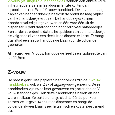
V-vouw (of singlefold) handdoekjes
hebben een enkele vouw
in het midden. Ze zijn hierdoor in lengte korter dan
bijvoorbeeld een W- of Z-vouw handdoek. De bovenste laag
papier van het handdoekje haakt in de onderste laag papier
van het handdoekje erboven. De handdoekjes komen
daardoor volledig uitgevouwen en één voor één uit de
dispenser. U pakt daardoor nooit onnodig veel handdoekjes.
Een ander voordeel is dat na het pakken van een handdoekje
de volgende al voor een deel uit de dispenser komt. Er hangt
dus altijd een nieuw handdoekje klaar voor de volgende
gebruiker.
Afmeting:
een V-vouw handdoekje heeft een rugbreedte van
ca. 11,5cm.
Z-vouw
De meest gebruikte papieren handdoekjes zijn de
Z-vouw
handdoekjes
, ook wel ZZ- of zigzagvouw genoemd. Deze
handdoeken zijn twee keer gevouwen en groter dan de V-
vouw handdoekjes. Ook deze handdoekjes haken als het
ware in elkaar. Zo pakt u er altijd slechts ééntje per keer,
komen ze uitgevouwen uit de dispenser en hangt de
volgende alweer klaar. Zeer hygiënisch en kostenbesparend
dus!