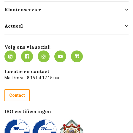
Over ons
Klantenservice
Geschiedenis
Hofleverancier
Bestellen
Actueel
Missie
Bezorgen
Certificering
Software koppelingen
Merken
Werken bij Carel Lurvink
Mijn Carel Lurvink
Innovation LAB
Volg ons via social!
MVO
Mijn Carel Lurvink instructievideo's
Tevreden klanten
Carel Lurvink App
Carel Lurvink Blog
Hulp op afstand
Carel de podcast
Locatie en contact
Technische dienst
Ma. t/m vr. : 8:15 tot 17:15 uur
Retourneren
Recycle programma
Contact
Betalen
ISO certificeringen