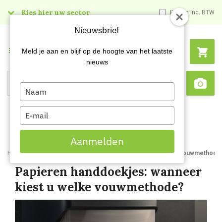
Kies hier uw sector
Prijzen inc. BTW
Nieuwsbrief
Menu
Meld je aan en blijf op de hoogte van het laatste
nieuws
Type
Search
Sca
your
name
Type
your
email
Aanmelden
Home
Blog
Papieren handdoekjes wanneer kiest u welke vouwmethode
Papieren handdoekjes: wanneer
kiest u welke vouwmethode?