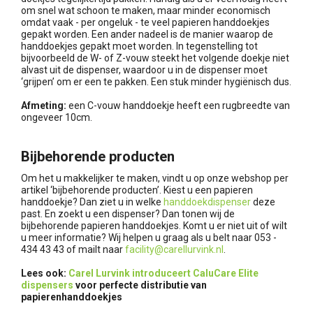
om snel wat schoon te maken, maar minder economisch
omdat vaak - per ongeluk - te veel papieren handdoekjes
gepakt worden. Een ander nadeel is de manier waarop de
handdoekjes gepakt moet worden. In tegenstelling tot
bijvoorbeeld de W- of Z-vouw steekt het volgende doekje niet
alvast uit de dispenser, waardoor u in de dispenser moet
‘grijpen’ om er een te pakken. Een stuk minder hygiënisch dus.
Afmeting:
een C-vouw handdoekje heeft een rugbreedte van
ongeveer 10cm.
Bijbehorende producten
Om het u makkelijker te maken, vindt u op onze webshop per
artikel ‘bijbehorende producten’. Kiest u een papieren
handdoekje? Dan ziet u in welke
handdoekdispenser
deze
past. En zoekt u een dispenser? Dan tonen wij de
bijbehorende papieren handdoekjes. Komt u er niet uit of wilt
u meer informatie? Wij helpen u graag als u belt naar 053 -
434 43 43 of mailt naar
facility@carellurvink.nl
.
Lees ook:​
Carel Lurvink introduceert CaluCare Elite
dispensers
voor perfecte distributie van
papierenhanddoekjes