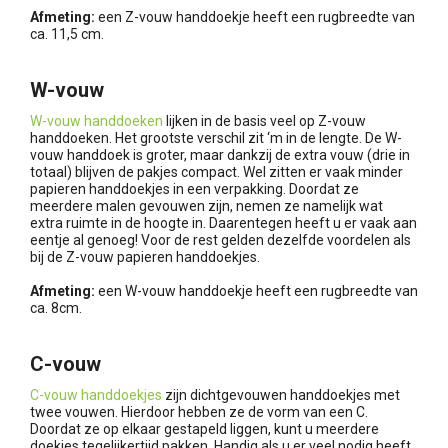
Afmeting:
een Z-vouw handdoekje heeft een rugbreedte van
ca. 11,5 cm.
W-vouw
W-vouw handdoeken
lijken in de basis veel op Z-vouw
handdoeken. Het grootste verschil zit ‘m in de lengte. De W-
vouw handdoek is groter, maar dankzij de extra vouw (drie in
totaal) blijven de pakjes compact. Wel zitten er vaak minder
papieren handdoekjes in een verpakking. Doordat ze
meerdere malen gevouwen zijn, nemen ze namelijk wat
extra ruimte in de hoogte in. Daarentegen heeft u er vaak aan
eentje al genoeg! Voor de rest gelden dezelfde voordelen als
bij de Z-vouw papieren handdoekjes.
Afmeting:
een W-vouw handdoekje heeft een rugbreedte van
ca. 8cm.
C-vouw
C-vouw handdoekjes
zijn dichtgevouwen handdoekjes met
twee vouwen. Hierdoor hebben ze de vorm van een C.
Doordat ze op elkaar gestapeld liggen, kunt u meerdere
doekjes tegelijkertijd pakken. Handig als u er veel nodig heeft