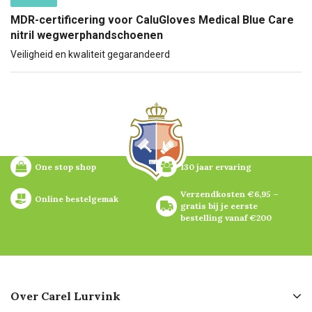
MDR-certificering voor CaluGloves Medical Blue Care
nitril wegwerphandschoenen
Veiligheid en kwaliteit gegarandeerd
One stop shop
130 jaar ervaring
Verzendkosten €6,95 – 
Online bestelgemak
gratis bij je eerste 
bestelling vanaf €200
Over Carel Lurvink