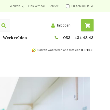
Werken Bij
Ons verhaal
Service
Prijzen inc. BTW
Inloggen
Search
Werkvelden
053 - 434 43 43
Klanten waarderen ons met een
8.8/10.0