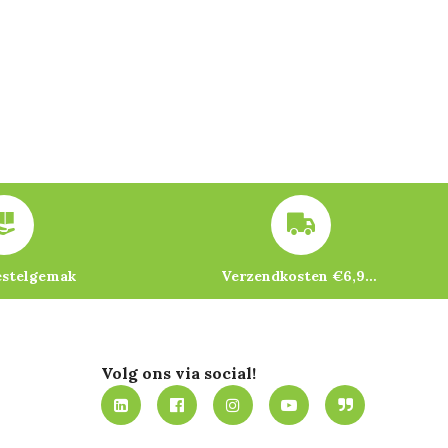
estelgemak
Verzendkosten €6,95 – gratis bij je eerste bestelling vanaf €200
Volg ons via social!