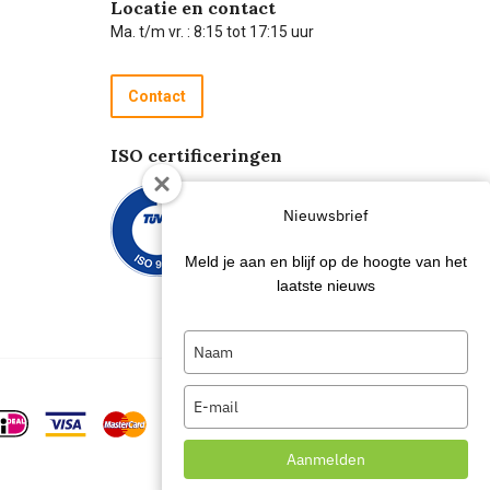
Locatie en contact
Ma. t/m vr. : 8:15 tot 17:15 uur
Contact
ISO certificeringen
Nieuwsbrief
Meld je aan en blijf op de hoogte van het
laatste nieuws
Type
your
name
Type
your
email
Aanmelden