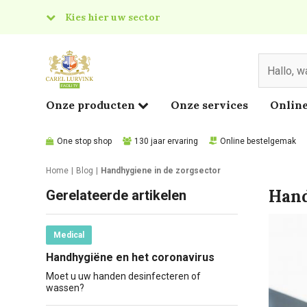
Kies hier uw sector
& Food
edical
Onze producten
Onze services
Online
One stop shop
130 jaar ervaring
Online bestelgemak
Home
Blog
Handhygiene in de zorgsector
Hand
Gerelateerde artikelen
Medical
Handhygiëne en het coronavirus
Moet u uw handen desinfecteren of
wassen?