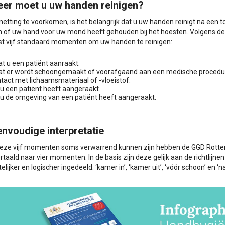
er moet u uw handen reinigen?
tting te voorkomen, is het belangrijk dat u uw handen reinigt na een t
 of uw hand voor uw mond heeft gehouden bij het hoesten. Volgens de 
t vijf standaard momenten om uw handen te reinigen:
t u een patiënt aanraakt.
at er wordt schoongemaakt of voorafgaand aan een medische procedu
tact met lichaamsmateriaal of -vloeistof.
u een patiënt heeft aangeraakt.
u de omgeving van een patiënt heeft aangeraakt.
envoudige interpretatie
eze vijf momenten soms verwarrend kunnen zijn hebben de GGD Rott
rtaald naar vier momenten. In de basis zijn deze gelijk aan de richtlijn
elijker en logischer ingedeeld: ‘kamer in’, ‘kamer uit’, ‘vóór schoon’ en ‘na