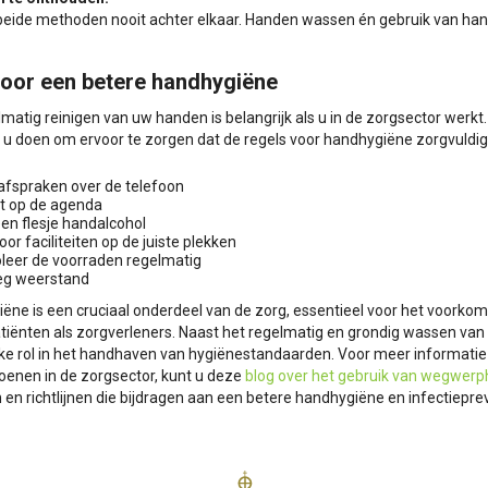
beide methoden nooit achter elkaar. Handen wassen én gebruik van hand
voor een betere handhygiëne
lmatig reinigen van uw handen is belangrijk als u in de zorgsector werkt
 u doen om ervoor te zorgen dat de regels voor handhygiëne zorgvuldig
fspraken over de telefoon
t op de agenda
en flesje handalcohol
oor faciliteiten op de juiste plekken
leer de voorraden regelmatig
eg weerstand
ëne is een cruciaal onderdeel van de zorg, essentieel voor het voorkom
tiënten als zorgverleners. Naast het regelmatig en grondig wassen va
jke rol in het handhaven van hygiënestandaarden. Voor meer informatie 
enen in de zorgsector, kunt u deze
blog over het gebruik van wegwer
 en richtlijnen die bijdragen aan een betere handhygiëne en infectieprev