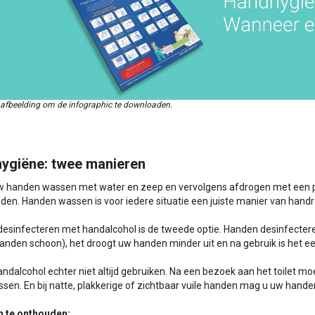
 afbeelding om de infographic te downloaden.
ygiëne: twee manieren
w handen wassen met water en zeep en vervolgens afdrogen met een
den. Handen wassen is voor iedere situatie een juiste manier van handre
esinfecteren met handalcohol is de tweede optie. Handen desinfecter
handen schoon), het droogt uw handen minder uit en na gebruik is het
ndalcohol echter niet altijd gebruiken. Na een bezoek aan het toilet m
sen. En bij natte, plakkerige of zichtbaar vuile handen mag u uw hande
 te onthouden: