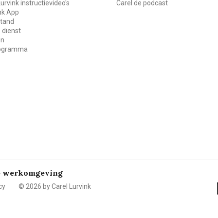
Lurvink instructievideo's
Carel de podcast
ink App
stand
 dienst
en
rogramma
de werkomgeving
cy
© 2026 by Carel Lurvink