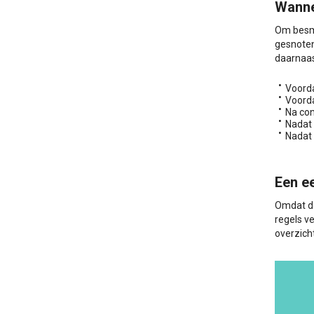
Wanne
Om besme
gesnoten
daarnaas
Voorda
Voord
Na con
Nadat 
Nadat 
Een e
Omdat d
regels ve
overzicht