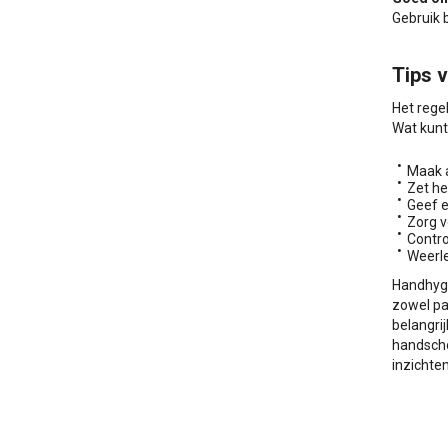
Gebruik 
Tips 
Het rege
Wat kunt
Maak a
Zet he
Geef e
Zorg v
Contro
Weerl
Handhygi
zowel pa
belangri
handscho
inzichten