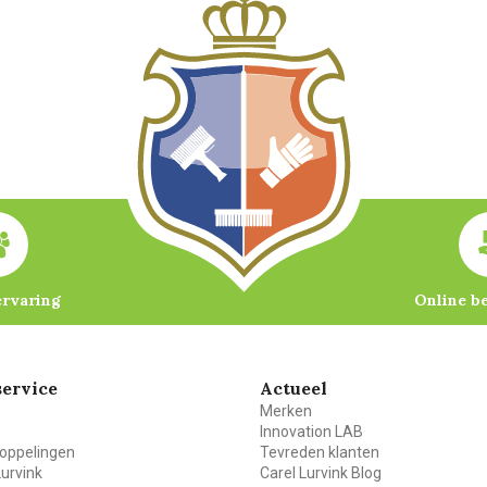
ervaring
Online b
ervice
Actueel
Merken
Innovation LAB
oppelingen
Tevreden klanten
Lurvink
Carel Lurvink Blog