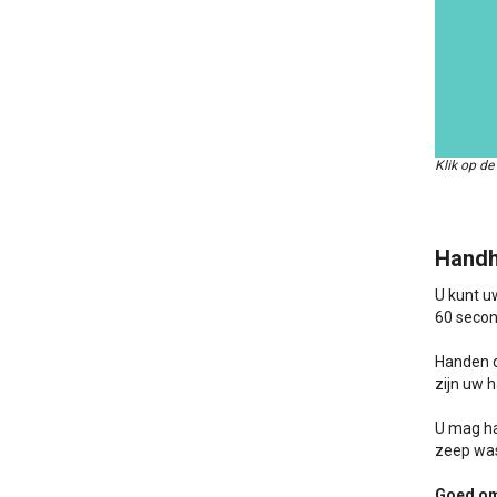
Klik op de
Handh
U kunt u
60 secon
Handen d
zijn uw 
U mag ha
zeep was
Goed om