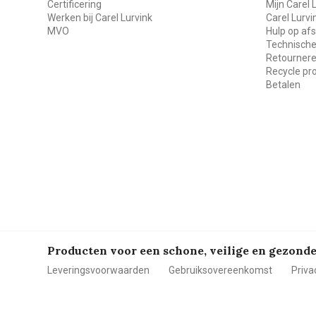
Certificering
Mijn Carel 
Werken bij Carel Lurvink
Carel Lurv
MVO
Hulp op af
Technische
Retourner
Recycle p
Betalen
Producten voor een schone, veilige en gezon
Leveringsvoorwaarden
Gebruiksovereenkomst
Priva