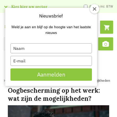
Kies hier uw sector
Prijzen inc. BTW
Nieuwsbrief
Menu
Meld je aan en blijf op de hoogte van het laatste
nieuws
Type
Search
Sca
your
name
Type
your
email
Aanmelden
Home
Blog
Oogbescherming op het werk wat zijn de mogelijkheden
Oogbescherming op het werk:
wat zijn de mogelijkheden?