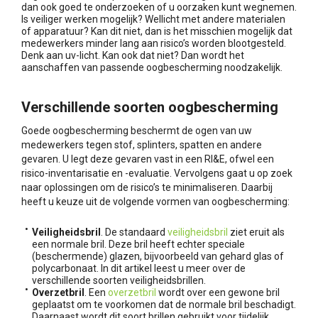
dan ook goed te onderzoeken of u oorzaken kunt wegnemen.
Is veiliger werken mogelijk? Wellicht met andere materialen
of apparatuur? Kan dit niet, dan is het misschien mogelijk dat
medewerkers minder lang aan risico’s worden blootgesteld.
Denk aan uv-licht. Kan ook dat niet? Dan wordt het
aanschaffen van passende oogbescherming noodzakelijk.
Verschillende soorten oogbescherming
Goede oogbescherming beschermt de ogen van uw
medewerkers tegen stof, splinters, spatten en andere
gevaren. U legt deze gevaren vast in een RI&E, ofwel een
risico-inventarisatie en -evaluatie. Vervolgens gaat u op zoek
naar oplossingen om de risico’s te minimaliseren. Daarbij
heeft u keuze uit de volgende vormen van oogbescherming:
Veiligheidsbril
. De standaard
veiligheidsbril
ziet eruit als
een normale bril. Deze bril heeft echter speciale
(beschermende) glazen, bijvoorbeeld van gehard glas of
polycarbonaat. In dit artikel leest u meer over de
verschillende soorten veiligheidsbrillen.
Overzetbril
. Een
overzetbril
wordt over een gewone bril
geplaatst om te voorkomen dat de normale bril beschadigt.
Daarnaast wordt dit soort brillen gebruikt voor tijdelijk