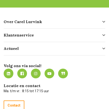
Over Carel Lurvink
Over ons
Klantenservice
Geschiedenis
Hofleverancier
Bestellen
Actueel
Missie
Bezorgen
Certificering
Software koppelingen
Merken
Werken bij Carel Lurvink
Mijn Carel Lurvink
Innovation LAB
Volg ons via social!
MVO
Mijn Carel Lurvink instructievideo's
Tevreden klanten
Carel Lurvink App
Carel Lurvink Blog
Hulp op afstand
Carel de podcast
Locatie en contact
Technische dienst
Ma. t/m vr. : 8:15 tot 17:15 uur
Retourneren
Recycle programma
Contact