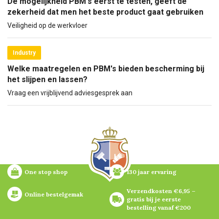
De mogelijkheid PBM's eerst te testen, geeft de
zekerheid dat men het beste product gaat gebruiken
Veiligheid op de werkvloer
Industry
Welke maatregelen en PBM's bieden bescherming bij
het slijpen en lassen?
Vraag een vrijblijvend adviesgesprek aan
One stop shop
130 jaar ervaring
Verzendkosten €6,95 – 
Online bestelgemak
gratis bij je eerste 
bestelling vanaf €200