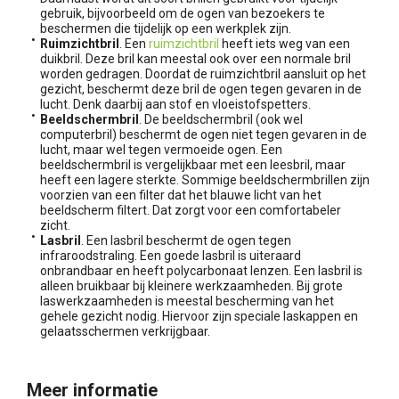
gebruik, bijvoorbeeld om de ogen van bezoekers te
beschermen die tijdelijk op een werkplek zijn.
Ruimzichtbril
. Een
ruimzichtbril
heeft iets weg van een
duikbril. Deze bril kan meestal ook over een normale bril
worden gedragen. Doordat de ruimzichtbril aansluit op het
gezicht, beschermt deze bril de ogen tegen gevaren in de
lucht. Denk daarbij aan stof en vloeistofspetters.
Beeldschermbril
. De beeldschermbril (ook wel
computerbril) beschermt de ogen niet tegen gevaren in de
lucht, maar wel tegen vermoeide ogen. Een
beeldschermbril is vergelijkbaar met een leesbril, maar
heeft een lagere sterkte. Sommige beeldschermbrillen zijn
voorzien van een filter dat het blauwe licht van het
beeldscherm filtert. Dat zorgt voor een comfortabeler
zicht.
Lasbril
. Een lasbril beschermt de ogen tegen
infraroodstraling. Een goede lasbril is uiteraard
onbrandbaar en heeft polycarbonaat lenzen. Een lasbril is
alleen bruikbaar bij kleinere werkzaamheden. Bij grote
laswerkzaamheden is meestal bescherming van het
gehele gezicht nodig. Hiervoor zijn speciale laskappen en
gelaatsschermen verkrijgbaar.
Meer informatie