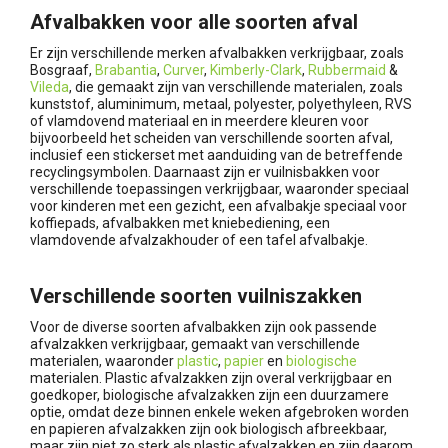
Afvalbakken voor alle soorten afval
Er zijn verschillende merken afvalbakken verkrijgbaar, zoals
Bosgraaf,
Brabantia
,
Curver
,
Kimberly-Clark
,
Rubbermaid
&
Vileda
, die gemaakt zijn van verschillende materialen, zoals
kunststof, aluminimum, metaal, polyester, polyethyleen, RVS
of vlamdovend materiaal en in meerdere kleuren voor
bijvoorbeeld het scheiden van verschillende soorten afval,
inclusief een stickerset met aanduiding van de betreffende
recyclingsymbolen. Daarnaast zijn er vuilnisbakken voor
verschillende toepassingen verkrijgbaar, waaronder speciaal
voor kinderen met een gezicht, een afvalbakje speciaal voor
koffiepads, afvalbakken met kniebediening, een
vlamdovende afvalzakhouder of een tafel afvalbakje.
Verschillende soorten vuilniszakken
Voor de diverse soorten afvalbakken zijn ook passende
afvalzakken verkrijgbaar, gemaakt van verschillende
materialen, waaronder
plastic
,
papier
en
biologische
materialen. Plastic afvalzakken zijn overal verkrijgbaar en
goedkoper, biologische afvalzakken zijn een duurzamere
optie, omdat deze binnen enkele weken afgebroken worden
en papieren afvalzakken zijn ook biologisch afbreekbaar,
maar zijn niet zo sterk als plastic afvalzakken en zijn daarom