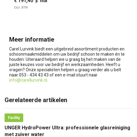
€ 191,40
p. stuk
Excl. BTW
Meer informatie
Carel Lurvink biedt een uitgebreid assortiment producten en
schoonmaakmiddelen om uw bedrijf schoon te maken én te
houden. Uiteraard helpen we u graag bij het maken van de
juiste keuzes voor uw bedrijf en werkzaamheden. Heeft u
vragen? Onze specialisten helpen u graag verder als u belt
naar 053 - 434 43 43 of een e-mail stuurt naar
info@carellurvink.nl
.
Gerelateerde artikelen
Facility
UNGER HydroPower Ultra: professionele glasreiniging
met zuiver water