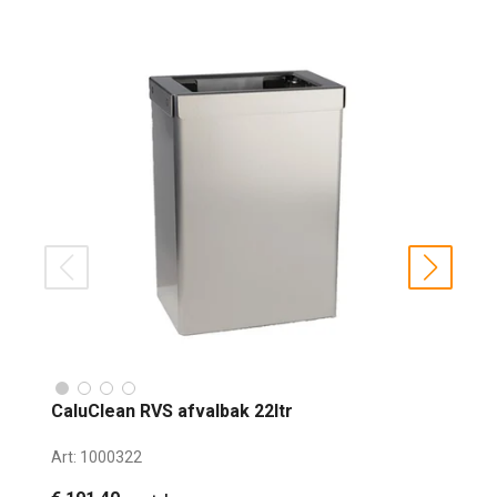
prev
next
CaluClean RVS afvalbak 22ltr
Art:
1000322