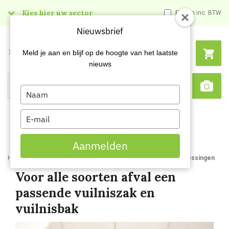
Kies hier uw sector
Prijzen inc. BTW
Nieuwsbrief
Menu
Meld je aan en blijf op de hoogte van het laatste
nieuws
Type
Search
Sca
your
name
Type
your
email
Aanmelden
Home
Blog
Optimaliseer uw afvalbeheer met onze afvaloplossingen
Voor alle soorten afval een
passende vuilniszak en
vuilnisbak