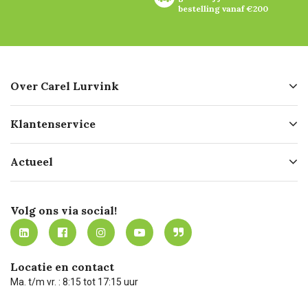
bestelling vanaf €200
Over Carel Lurvink
Over ons
Klantenservice
Geschiedenis
Hofleverancier
Bestellen
Actueel
Missie
Bezorgen
Certificering
Software koppelingen
Merken
Werken bij Carel Lurvink
Mijn Carel Lurvink
Innovation LAB
Volg ons via social!
MVO
Mijn Carel Lurvink instructievideo's
Tevreden klanten
Carel Lurvink App
Carel Lurvink Blog
Hulp op afstand
Carel de podcast
Locatie en contact
Technische dienst
Ma. t/m vr. : 8:15 tot 17:15 uur
Retourneren