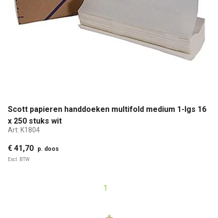
Scott papieren handdoeken multifold medium 1-lgs 16
x 250 stuks wit
Art:
K1804
€ 41,70
p. doos
Excl. BTW
1