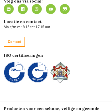
Volg ons via social!
MVO
Mijn Carel Lurvink instructievideo's
Tevreden klanten
Carel Lurvink App
Carel Lurvink Blog
Hulp op afstand
Carel de podcast
Locatie en contact
Technische dienst
Ma. t/m vr. : 8:15 tot 17:15 uur
Retourneren
Recycle programma
Contact
Betalen
ISO certificeringen
Producten voor een schone, veilige en gezonde