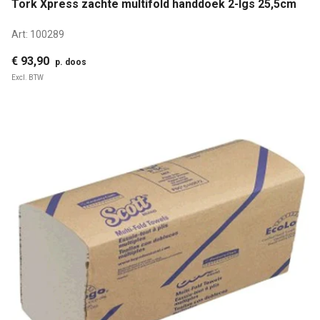
Tork Xpress zachte multifold handdoek 2-lgs 25,5cm
Art:
100289
€ 93,90
p. doos
Excl. BTW