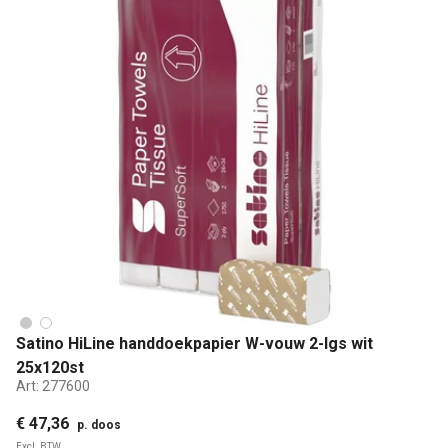
Satino HiLine handdoekpapier W-vouw 2-lgs wit
25x120st
Art:
277600
€ 47,36
p. doos
Excl. BTW