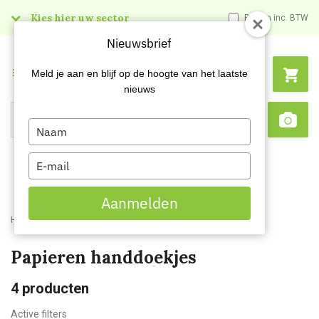
Kies hier uw sector
Prijzen inc. BTW
Nieuwsbrief
Menu
Meld je aan en blijf op de hoogte van het laatste
nieuws
Type
Search
Sca
your
name
Type
your
email
Aanmelden
Home
Webshop
Hygienepapier
Papieren handdoekjes
Papieren handdoekjes
4
producten
Active filters