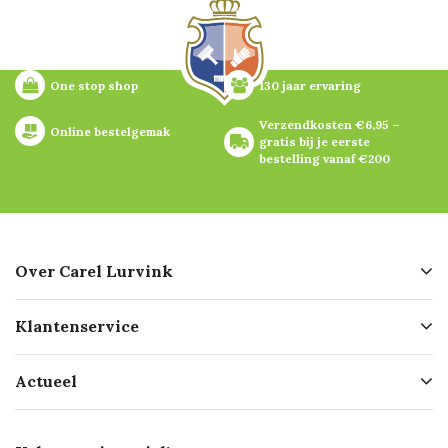
One stop shop
130 jaar ervaring
Verzendkosten €6,95 – 
Online bestelgemak
gratis bij je eerste 
bestelling vanaf €200
Over Carel Lurvink
Over ons
Klantenservice
Geschiedenis
Hofleverancier
Bestellen
Actueel
Missie
Bezorgen
Certificering
Software koppelingen
Merken
Werken bij Carel Lurvink
Mijn Carel Lurvink
Innovation LAB