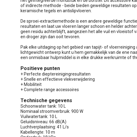
het geïntegreerde mondstuk en de borstel. Dit accessoire k
of indirecte methode - beide bieden geweldige resultaten op
keramische tegels en antislipvloeren.
De sproei-extractiemethode is een andere geweldige functi
resultaten en laat uw vloeren langer schoon en helder achter
geen residu achterblijft, aangezien het alle vuil en vloeist
en droger zijn dan ooit tevoren.
Pak elke uitdaging op het gebied van tapijt- of vloerreinigin
lichtgewicht ontwerp kunt u hem gemakkelijk van de ene naar
een onmisbaar hulpmiddel is in elke drukke werkruimte of t
Positieve punten
+ Perfecte dieptereinigingresultaten
+ Snelle en effectieve vlekverwijdering
+ Mobiliteit
+ Complete range accessoires
Technische gegevens
Schoonwater tank: 10 L
Nominaal stroomverbruik: 900 W
Vuilwatertank: 10 L
Geluidsniveau: 66 dB(A)
Luchtverplaatsing: 41 L/s
Kabellengte: 10 m