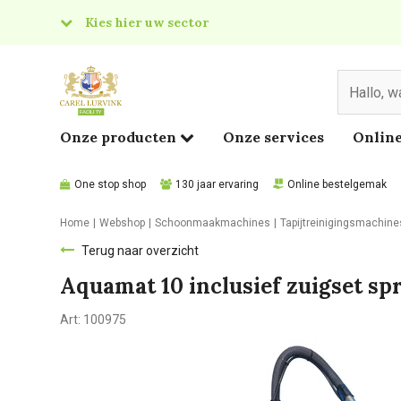
Kies hier uw sector
& Food
edical
Onze producten
Onze services
Online
One stop shop
130 jaar ervaring
Online bestelgemak
Home
Webshop
Schoonmaakmachines
Tapijtreinigingsmachine
Terug naar overzicht
Aquamat 10 inclusief zuigset sp
Art:
100975