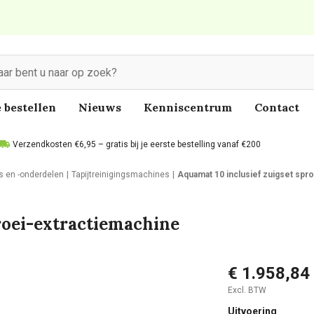
 bestellen
Nieuws
Kenniscentrum
Contact
Verzendkosten €6,95 – gratis bij je eerste bestelling vanaf €200
s en -onderdelen
Tapijtreinigingsmachines
Aquamat 10 inclusief zuigset spr
roei-extractiemachine
€ 1.958,84
Excl. BTW
Uitvoering