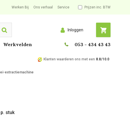
Werken Bij
Ons verhaal
Service
Prijzen inc. BTW
Inloggen
Search
Werkvelden
053 - 434 43 43
Klanten waarderen ons met een
8.8/10.0
oei-extractiemachine
p. stuk