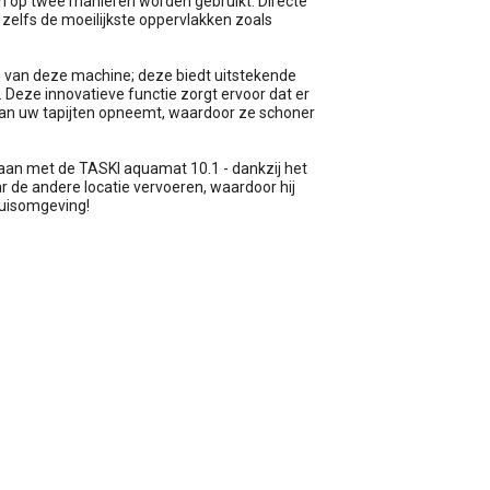
an op twee manieren worden gebruikt: Directe
 zelfs de moeilijkste oppervlakken zoals
e van deze machine; deze biedt uitstekende
. Deze innovatieve functie zorgt ervoor dat er
of van uw tapijten opneemt, waardoor ze schoner
g aan met de TASKI aquamat 10.1 - dankzij het
 de andere locatie vervoeren, waardoor hij
huisomgeving!