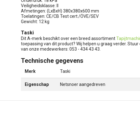
Onderdruk: 18 kPa
Veiligheidsklasse: II
Afmetingen: (LxBxH) 380x380x600 mm
Toelatingen: CE/CB Test cert./ÖVE/SEV
Gewicht: 12 kg
Taski
Dit A-merk beschikt over een breed assortiment
Tapijtmach
toepassing van dit product? Wij helpen u graag verder. Stuur
van onze medewerkers: 053 - 434 43 43.
Technische gegevens
Merk
Taski
Eigenschap
Netsnoer aangedreven