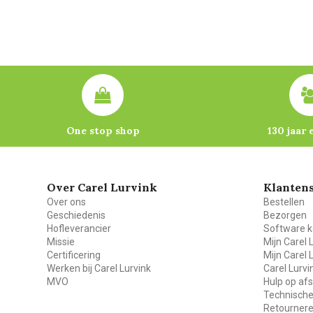
One stop shop
130 jaar 
Over Carel Lurvink
Klantens
Over ons
Bestellen
Geschiedenis
Bezorgen
Hofleverancier
Software k
Missie
Mijn Carel 
Certificering
Mijn Carel 
Werken bij Carel Lurvink
Carel Lurv
MVO
Hulp op af
Technische
Retourner