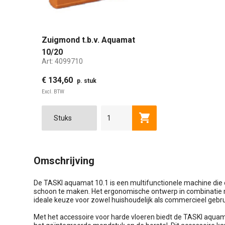
Zuigmond t.b.v. Aquamat
10/20
Art:
4099710
€ 134,60
p. stuk
Excl. BTW
Toevoegen aan winkel
Omschrijving
De TASKI aquamat 10.1 is een multifunctionele machine die 
schoon te maken. Het ergonomische ontwerp in combinatie m
ideale keuze voor zowel huishoudelijk als commercieel gebru
Met het accessoire voor harde vloeren biedt de TASKI aquam