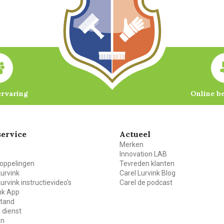
ervaring
Online b
ervice
Actueel
Merken
Innovation LAB
oppelingen
Tevreden klanten
Lurvink
Carel Lurvink Blog
Lurvink instructievideo's
Carel de podcast
ink App
stand
 dienst
en