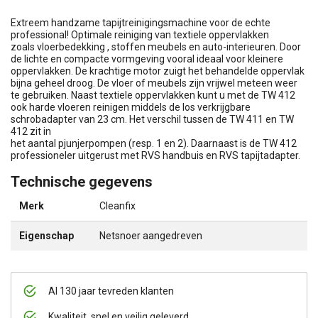
Extreem handzame tapijtreinigingsmachine voor de echte
professional! Optimale reiniging van textiele oppervlakken
zoals vloerbedekking , stoffen meubels en auto-interieuren. Door
de lichte en compacte vormgeving vooral ideaal voor kleinere
oppervlakken. De krachtige motor zuigt het behandelde oppervlak
bijna geheel droog. De vloer of meubels zijn vrijwel meteen weer
te gebruiken. Naast textiele oppervlakken kunt u met de TW 412
ook harde vloeren reinigen middels de los verkrijgbare
schrobadapter van 23 cm. Het verschil tussen de TW 411 en TW
412 zit in
het aantal pjunjerpompen (resp. 1 en 2). Daarnaast is de TW 412
professioneler uitgerust met RVS handbuis en RVS tapijtadapter.
Technische gegevens
Merk
Cleanfix
Eigenschap
Netsnoer aangedreven
Al 130 jaar tevreden klanten
Kwaliteit, snel en veilig geleverd