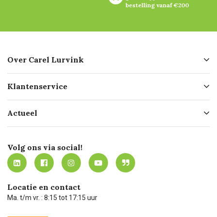
bestelling vanaf €200
Over Carel Lurvink
Over ons
Klantenservice
Geschiedenis
Hofleverancier
Bestellen
Actueel
Missie
Bezorgen
Certificering
Software koppelingen
Merken
Werken bij Carel Lurvink
Mijn Carel Lurvink
Innovation LAB
Volg ons via social!
MVO
Mijn Carel Lurvink instructievideo's
Tevreden klanten
Carel Lurvink App
Carel Lurvink Blog
Hulp op afstand
Carel de podcast
Locatie en contact
Technische dienst
Ma. t/m vr. : 8:15 tot 17:15 uur
Retourneren