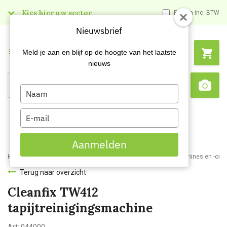
Kies hier uw sector
Prijzen inc. BTW
Nieuwsbrief
Menu
Meld je aan en blijf op de hoogte van het laatste
nieuws
Type
Search
Sca
your
name
Type
your
email
Aanmelden
Home
Webshop
Schoonmaakmachines
Tapijtreinigingsmachines en -ond
Terug naar overzicht
Cleanfix TW412
tapijtreinigingsmachine