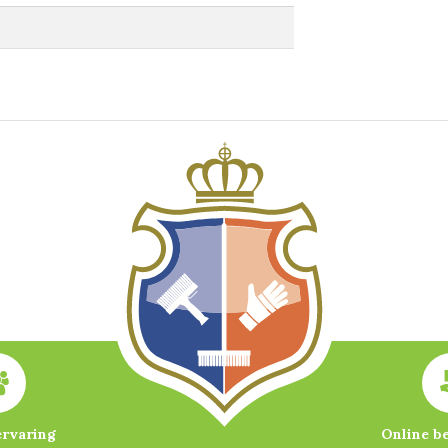
ervaring
Online b