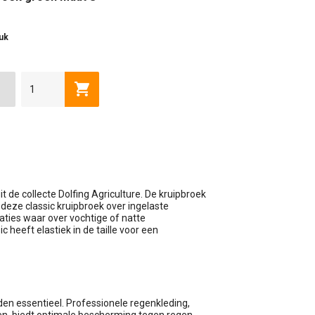
tuk
wagen
Toevoegen aan winkelwagen
M
L
XL
2XL
3XL
4XL
 de collecte Dolfing Agriculture. De kruipbroek
deze classic kruipbroek over ingelaste
aties waar over vochtige of natte
 heeft elastiek in de taille voor een
en essentieel. Professionele regenkleding,
n, biedt optimale bescherming tegen regen,