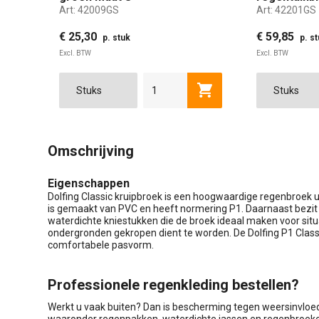
Art:
42009GS
Art:
42201GS
€ 25,30
€ 59,85
p. stuk
p. s
Excl. BTW
Excl. BTW
Toevoegen aan winkel
S
M
L
XL
2XL
3XL
S
Omschrijving
Eigenschappen
Dolfing Classic kruipbroek is een hoogwaardige regenbroek uit
is gemaakt van PVC en heeft normering P1. Daarnaast bezit 
waterdichte kniestukken die de broek ideaal maken voor situ
ondergronden gekropen dient te worden. De Dolfing P1 Classic
comfortabele pasvorm.
Professionele regenkleding bestellen?
Werkt u vaak buiten? Dan is bescherming tegen weersinvloed
waaronder regenpakken, waterdichte jassen en regenbroeke