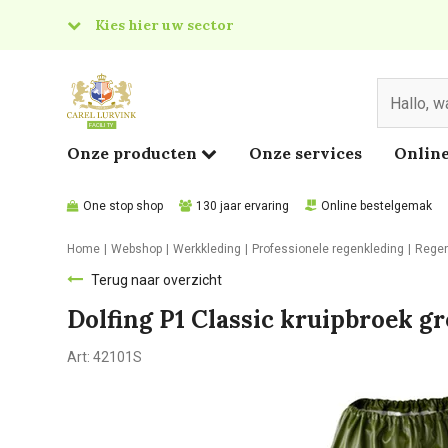
Kies hier uw sector
& Food
edical
Onze producten
Onze services
Online
One stop shop
130 jaar ervaring
Online bestelgemak
Home
Webshop
Werkkleding
Professionele regenkleding
Rege
Terug naar overzicht
Dolfing P1 Classic kruipbroek g
Art:
42101S