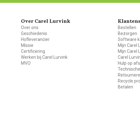
Over Carel Lurvink
Klantens
Over ons
Bestellen
Geschiedenis
Bezorgen
Hofleverancier
Software k
Missie
Mijn Carel 
Certificering
Mijn Carel 
Werken bij Carel Lurvink
Carel Lurv
MVO
Hulp op af
Technische
Retourner
Recycle p
Betalen