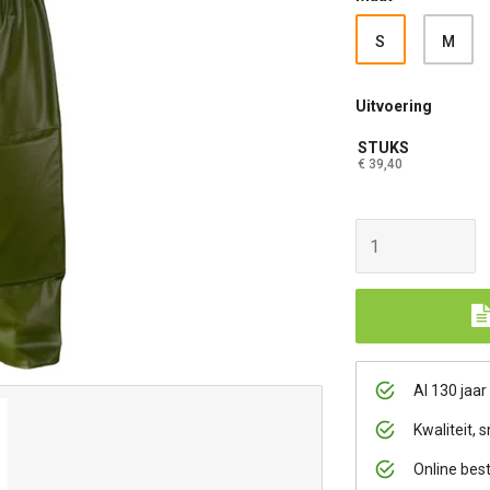
S
M
Uitvoering
STUKS
€ 39,40
Al 130 jaar
Kwaliteit, s
Online bes