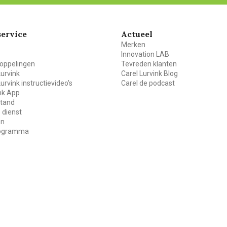
ervice
Actueel
Merken
Innovation LAB
oppelingen
Tevreden klanten
Lurvink
Carel Lurvink Blog
Lurvink instructievideo's
Carel de podcast
ink App
stand
 dienst
en
rogramma