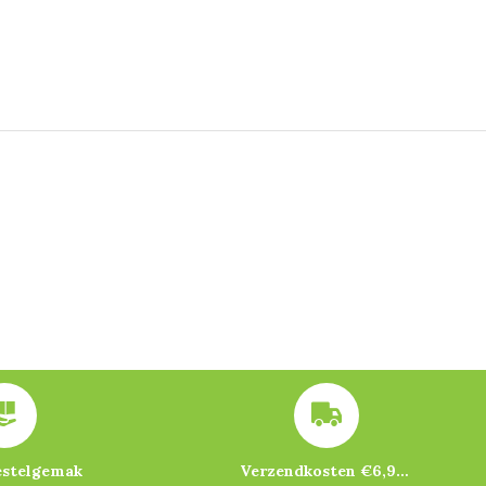
estelgemak
Verzendkosten €6,95 – gratis bij je eerste bestelling vanaf €200