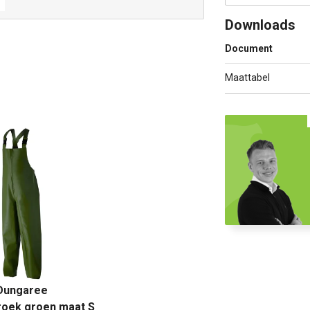
Downloads
Document
Maattabel
 Dungaree
roek groen maat S