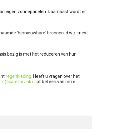
k van eigen zonnepanelen. Daarnaast wordt er
enaamde 'hernieuwbare' bronnen, d.w.z. mest
sis bezig is met het reduceren van hun
ent
regenkleding.
Heeft u vragen over het
nfo@carellurvink.nl
of bel één van onze