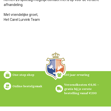
afhandeling.
Met vriendelijke groet,
Het Carel Lurvink Team
One stop shop
130 jaar ervaring
Verzendkosten €6,95 – 
Online bestelgemak
gratis bij je eerste 
bestelling vanaf €200