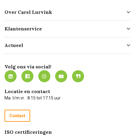
Over Carel Lurvink
Over ons
Klantenservice
Geschiedenis
Hofleverancier
Bestellen
Actueel
Missie
Bezorgen
Certificering
Software koppelingen
Merken
Werken bij Carel Lurvink
Mijn Carel Lurvink
Innovation LAB
Volg ons via social!
MVO
Mijn Carel Lurvink instructievideo's
Tevreden klanten
Carel Lurvink App
Carel Lurvink Blog
Hulp op afstand
Carel de podcast
Locatie en contact
Technische dienst
Ma. t/m vr. : 8:15 tot 17:15 uur
Retourneren
Recycle programma
Contact
Betalen
ISO certificeringen