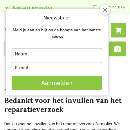
Kies hier uw sector
Prijzen inc. BTW
Nieuwsbrief
Menu
Meld je aan en blijf op de hoogte van het laatste
nieuws
Type
Search
Sca
your
name
Type
your
email
Aanmelden
Home
Content
Reparatieverzoek RSO
Bedankt voor het invullen van het
reparatieverzoek
Dank u voor het invullen van het reparatieverzoek formulier. We
nemen zo spoedig mogelijk contact met u op voor de verdere