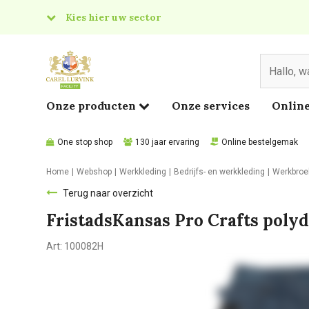
Kies hier uw sector
& Food
edical
Onze producten
Onze services
Online
One stop shop
130 jaar ervaring
Online bestelgemak
Home
Webshop
Werkkleding
Bedrijfs- en werkkleding
Werkbroe
Terug naar overzicht
FristadsKansas Pro Crafts pol
Art:
100082H