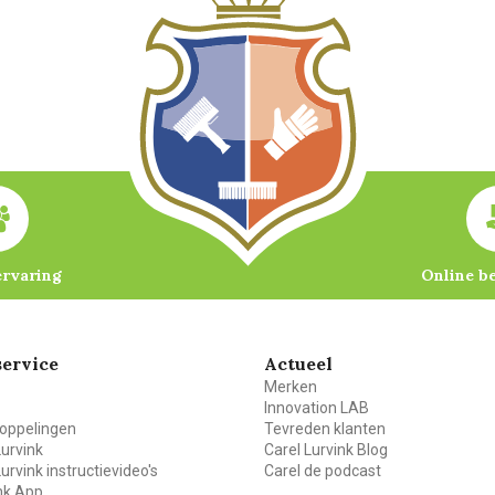
ervaring
Online b
ervice
Actueel
Merken
Innovation LAB
oppelingen
Tevreden klanten
Lurvink
Carel Lurvink Blog
Lurvink instructievideo's
Carel de podcast
ink App