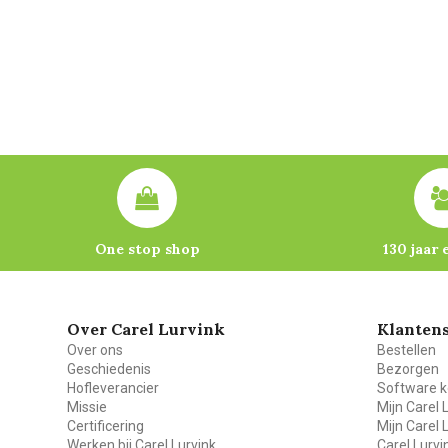
One stop shop
130 jaar 
Over Carel Lurvink
Klantens
Over ons
Bestellen
Geschiedenis
Bezorgen
Hofleverancier
Software k
Missie
Mijn Carel 
Certificering
Mijn Carel 
Werken bij Carel Lurvink
Carel Lurv