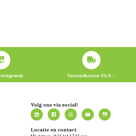
estelgemak
Verzendkosten €6,95 – gratis bij je eerste bestelling vanaf €200
Volg ons via social!
Locatie en contact