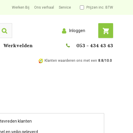
Werken Bij
Ons verhaal
Service
Prijzen inc. BTW
Inloggen
Search
Werkvelden
053 - 434 43 43
Klanten waarderen ons met een
8.8/10.0
 tevreden klanten
nel en veilig geleverd