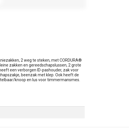
kniezakken, 2 weg te steken, met CORDURA®
kleine zakken en gereedschapslussen, 2 grote
heeft een verborgen ID-pashouder, zak voor
chapszakje, beenzak met klep. Ook heeft de
stelbaar/knoop en lus voor timmermansmes.