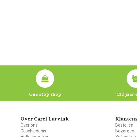
One stop shop
130 jaar 
Over Carel Lurvink
Klantens
Over ons
Bestellen
Geschiedenis
Bezorgen
Hofleverancier
Software k