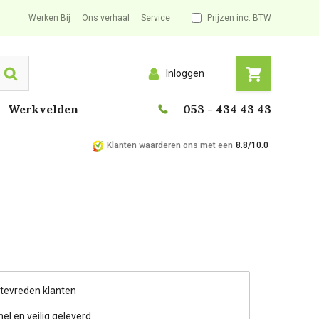
Werken Bij
Ons verhaal
Service
Prijzen inc. BTW
Inloggen
Search
Werkvelden
053 - 434 43 43
Klanten waarderen ons met een
8.8/10.0
 tevreden klanten
nel en veilig geleverd