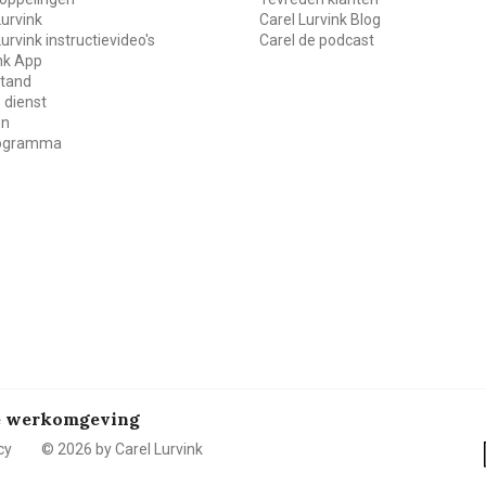
Lurvink
Carel Lurvink Blog
Lurvink instructievideo's
Carel de podcast
ink App
stand
 dienst
en
rogramma
de werkomgeving
cy
© 2026 by Carel Lurvink