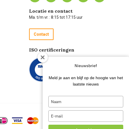
Locatie en contact
Ma. t/m vr. : 8:15 tot 17:15 uur
Contact
ISO certificeringen
Nieuwsbrief
Meld je aan en blijf op de hoogte van het
laatste nieuws
Type
your
name
Type
your
email