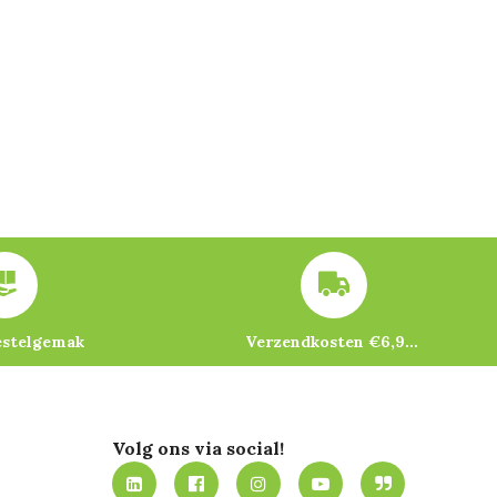
estelgemak
Verzendkosten €6,95 – gratis bij je eerste bestelling vanaf €200
Volg ons via social!