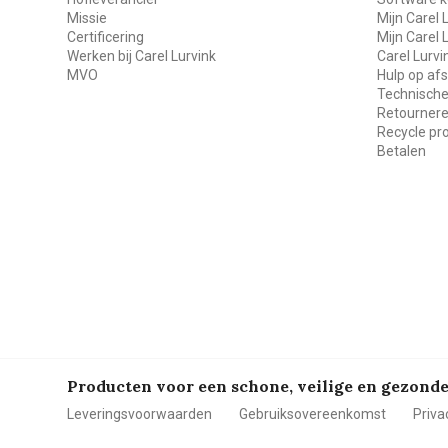
Missie
Mijn Carel 
Certificering
Mijn Carel 
Werken bij Carel Lurvink
Carel Lurv
MVO
Hulp op af
Technische
Retourner
Recycle p
Betalen
Producten voor een schone, veilige en gezon
Leveringsvoorwaarden
Gebruiksovereenkomst
Priva