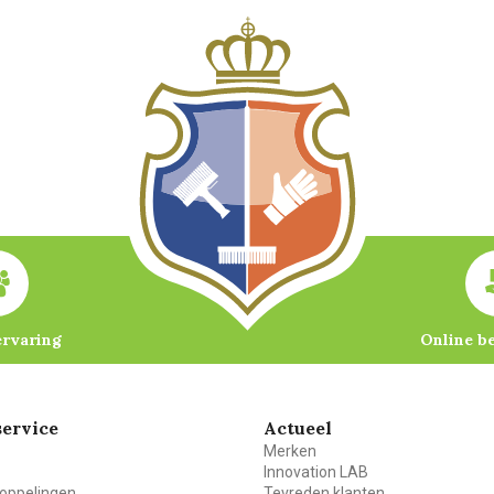
ervaring
Online b
ervice
Actueel
Merken
Innovation LAB
oppelingen
Tevreden klanten