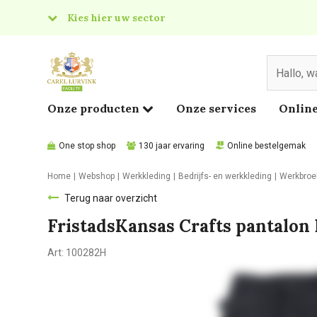
Kies hier uw sector
& Food
edical
Onze producten
Onze services
Online
One stop shop
130 jaar ervaring
Online bestelgemak
Home
Webshop
Werkkleding
Bedrijfs- en werkkleding
Werkbroe
Terug naar overzicht
FristadsKansas Crafts pantalon
Art:
100282H