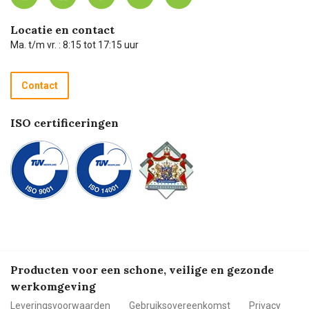
Carel Lurvink App
Carel Lurvink Blog
Hulp op afstand
Carel de podcast
Locatie en contact
Technische dienst
Ma. t/m vr. : 8:15 tot 17:15 uur
Retourneren
Recycle programma
Contact
Betalen
ISO certificeringen
Producten voor een schone, veilige en gezonde
werkomgeving
Leveringsvoorwaarden
Gebruiksovereenkomst
Privacy