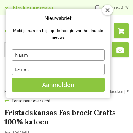
Kies hier uw sector
Prijzen inc. BTW
Nieuwsbrief
Menu
Meld je aan en blijf op de hoogte van het laatste
nieuws
Type
Search
Sca
your
name
Type
your
email
Aanmelden
Home
Webshop
Werkkleding
Bedrijfs- en werkkleding
Werkbroeken
Fri
Terug naar overzicht
Fristadskansas Fas broek Crafts
100% katoen