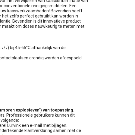
 van het verwijderen van kaascontaminatie van
r conventionele reinigingsmiddelen. Een
an uw kaaswerkzaamheden! Bovendien heeft
het zelfs perfect gebruikt kan worden in
tie. Bovendien is dit innovatieve product
jker maakt om doses nauwkeurig te meten met
v/v) bij 45-65°C afhankelijk van de
ontactplaatsen grondig worden afgespoeld.
ursoren explosieven’) van toepassing.
ers. Professionele gebruikers kunnen dit
 volgende:
arel Lurvink een e-mail met bijlagen.
 ondertekende klantverklaring samen met de