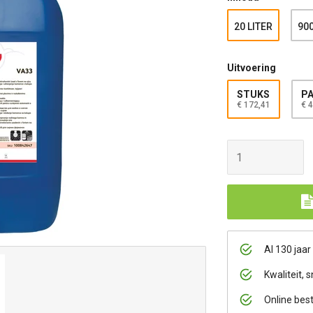
20 LITER
900
Uitvoering
STUKS
PA
€ 172,41
€ 
Al 130 jaar
Kwaliteit, s
Online bes