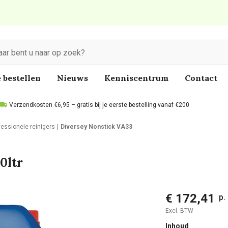
 bestellen
Nieuws
Kenniscentrum
Contact
Verzendkosten €6,95 – gratis bij je eerste bestelling vanaf €200
fessionele reinigers
Diversey Nonstick VA33
0ltr
€ 172,41
p.
Excl. BTW
Inhoud