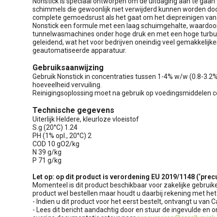
Nonstick is speciaal ontworpen om de uitdaging aan te gaan
schimmels die gewoonlijk niet verwijderd kunnen worden doo
complete gemoedsrust als het gaat om het diepreinigen v
Nonstick een formule met een laag schuimgehalte, waardoor 
tunnelwasmachines onder hoge druk en met een hoge turbulen
geleidend, wat het voor bedrijven oneindig veel gemakkeli
geautomatiseerde apparatuur.
Gebruiksaanwijzing
Gebruik Nonstick in concentraties tussen 1-4% w/w (0.8-3.2% 
hoeveelheid vervuiling.
Reinigingsoplossing moet na gebruik op voedingsmiddelen c
Technische gegevens
Uiterlijk Heldere, kleurloze vloeistof
S.g (20°C) 1.24
PH (1% opl., 20°C) 2
COD 10 gO2/kg
N 39 g/kg
P 71 g/kg
Let op: op dit product is verordening EU 2019/1148 (‘prec
Momenteel is dit product beschikbaar voor zakelijke gebruik
product wel bestellen maar houdt u daarbij rekening met het
- Indien u dit product voor het eerst bestelt, ontvangt u van C
- Lees dit bericht aandachtig door en stuur de ingevulde en