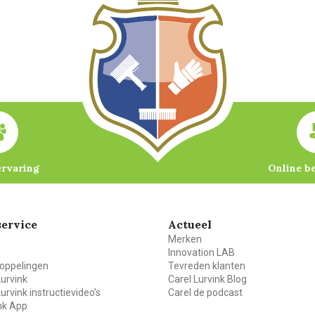
ervaring
Online b
ervice
Actueel
Merken
Innovation LAB
oppelingen
Tevreden klanten
Lurvink
Carel Lurvink Blog
Lurvink instructievideo's
Carel de podcast
ink App