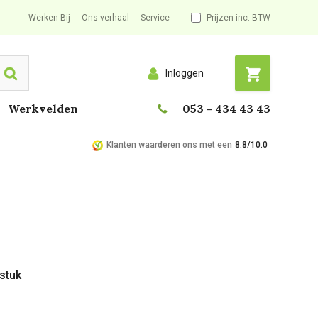
Werken Bij
Ons verhaal
Service
Prijzen inc. BTW
Inloggen
Search
Werkvelden
053 - 434 43 43
Klanten waarderen ons met een
8.8/10.0
 stuk