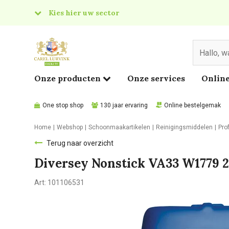
Kies hier uw sector
& Food
edical
Onze producten
Onze services
Online
One stop shop
130 jaar ervaring
Online bestelgemak
Home
Webshop
Schoonmaakartikelen
Reinigingsmiddelen
Pro
Terug naar overzicht
Diversey Nonstick VA33 W1779 2
Art:
101106531