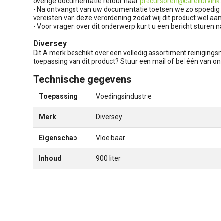
overige documentatie retour naar
precursoren@carellurvink.
- Na ontvangst van uw documentatie toetsen we zo spoedig mo
vereisten van deze verordening zodat wij dit product wel aan
- Voor vragen over dit onderwerp kunt u een bericht sturen 
Diversey
Dit A merk beschikt over een volledig assortiment reinigings
toepassing van dit product? Stuur een mail of bel één van 
Technische gegevens
Toepassing
Voedingsindustrie
Merk
Diversey
Eigenschap
Vloeibaar
Inhoud
900 liter