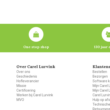
One stop shop
130 jaar 
Over Carel Lurvink
Klantens
Over ons
Bestellen
Geschiedenis
Bezorgen
Hofleverancier
Software k
Missie
Mijn Carel 
Certificering
Mijn Carel 
Werken bij Carel Lurvink
Carel Lurv
MVO
Hulp op af
Technische
Retourner