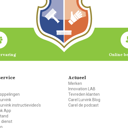
ervaring
Online b
ervice
Actueel
Merken
Innovation LAB
oppelingen
Tevreden klanten
Lurvink
Carel Lurvink Blog
Lurvink instructievideo's
Carel de podcast
ink App
stand
 dienst
en