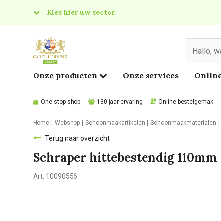
Kies hier uw sector
& Food
edical
Onze producten
Onze services
Online
One stop shop
130 jaar ervaring
Online bestelgemak
Home
Webshop
Schoonmaakartikelen
Schoonmaakmaterialen
Terug naar overzicht
Schraper hittebestendig 110mm
Art:
10090556