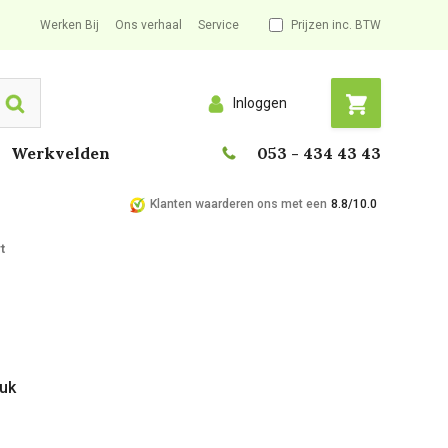
Werken Bij
Ons verhaal
Service
Prijzen inc. BTW
Inloggen
Search
Werkvelden
053 - 434 43 43
Klanten waarderen ons met een
8.8/10.0
t
tuk