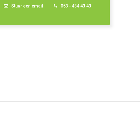
Stuur een email
053 - 434 43 43