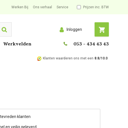
Werken Bij
Ons verhaal
Service
Prijzen inc. BTW
Inloggen
Search
Werkvelden
053 - 434 43 43
Klanten waarderen ons met een
8.8/10.0
 tevreden klanten
nel en veilig geleverd