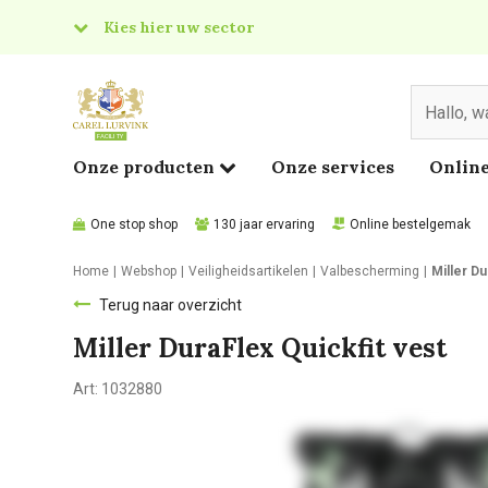
Kies hier uw sector
& Food
edical
Onze producten
Onze services
Online
One stop shop
130 jaar ervaring
Online bestelgemak
Home
Webshop
Veiligheidsartikelen
Valbescherming
Miller Du
Terug naar overzicht
Miller DuraFlex Quickfit vest
Art:
1032880