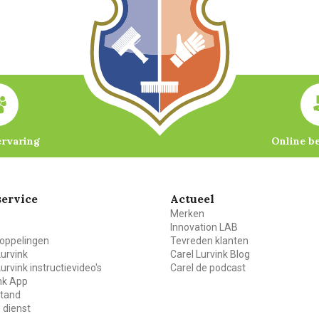
ervaring
Online b
ervice
Actueel
Merken
Innovation LAB
oppelingen
Tevreden klanten
Lurvink
Carel Lurvink Blog
Lurvink instructievideo's
Carel de podcast
ink App
stand
 dienst