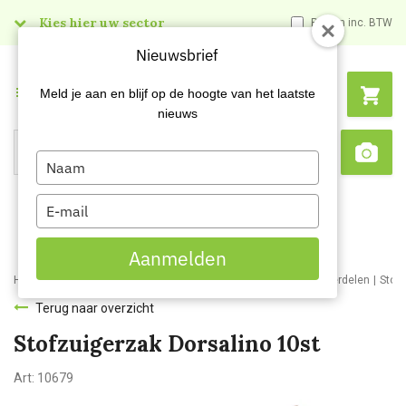
Kies hier uw sector
Prijzen inc. BTW
Nieuwsbrief
Menu
Meld je aan en blijf op de hoogte van het laatste
nieuws
Type
Search
Sca
your
name
Type
your
email
Aanmelden
Home
Webshop
Schoonmaakmachines
Stofzuigers en onderdelen
Stof
Terug naar overzicht
Stofzuigerzak Dorsalino 10st
Art:
10679