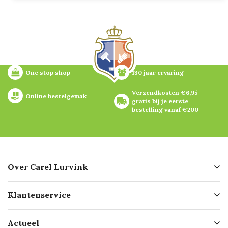
One stop shop
130 jaar ervaring
Verzendkosten €6,95 – 
Online bestelgemak
gratis bij je eerste 
bestelling vanaf €200
Over Carel Lurvink
Over ons
Klantenservice
Geschiedenis
Hofleverancier
Bestellen
Actueel
Missie
Bezorgen