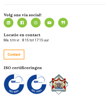
Certificering
Software koppelingen
Merken
Werken bij Carel Lurvink
Mijn Carel Lurvink
Innovation LAB
Volg ons via social!
MVO
Mijn Carel Lurvink instructievideo's
Tevreden klanten
Carel Lurvink App
Carel Lurvink Blog
Hulp op afstand
Carel de podcast
Locatie en contact
Technische dienst
Ma. t/m vr. : 8:15 tot 17:15 uur
Retourneren
Recycle programma
Contact
Betalen
ISO certificeringen