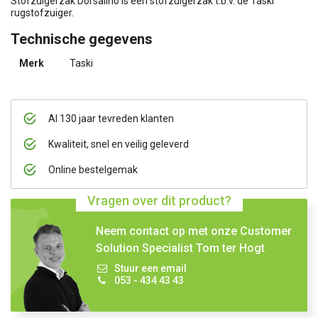
Stofzuigerzak Dorsalino is een stofzuigerzak t.b.v. de Taski
rugstofzuiger.
Technische gegevens
Merk
Taski
Al 130 jaar tevreden klanten
Kwaliteit, snel en veilig geleverd
Online bestelgemak
Vragen over dit product?
Neem contact op met onze Customer
Solution Specialist Tom ter Hogt
Stuur een email
053 - 434 43 43