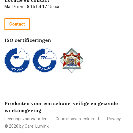
Locatie en contact
Technische dienst
Ma. t/m vr. : 8:15 tot 17:15 uur
Retourneren
Recycle programma
Contact
Betalen
ISO certificeringen
Producten voor een schone, veilige en gezonde
werkomgeving
Leveringsvoorwaarden
Gebruiksovereenkomst
Privacy
© 2026 by Carel Lurvink