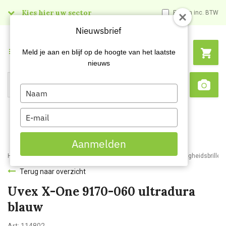
Kies hier uw sector
Prijzen inc. BTW
Nieuwsbrief
Menu
Meld je aan en blijf op de hoogte van het laatste
nieuws
Type
Search
Sca
your
name
Type
your
email
Aanmelden
Home
Webshop
Veiligheidsartikelen
Oogbescherming
Veiligheidsbrillen
Terug naar overzicht
Uvex X-One 9170-060 ultradura
blauw