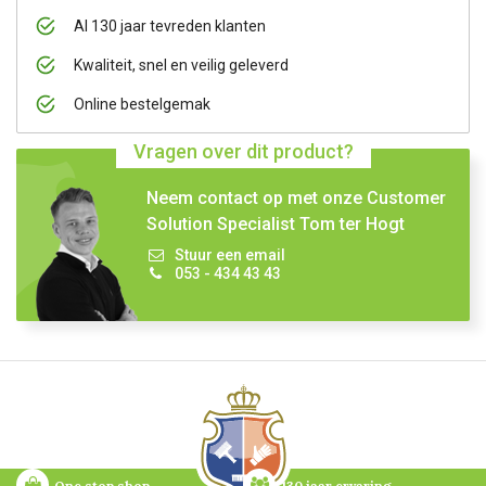
Al 130 jaar tevreden klanten
Kwaliteit, snel en veilig geleverd
Online bestelgemak
Vragen over dit product?
Neem contact op met onze Customer
Solution Specialist Tom ter Hogt
Stuur een email
053 - 434 43 43
One stop shop
130 jaar ervaring