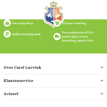
One stop shop
130 jaar ervaring
Verzendkosten €6,95 – 
Online bestelgemak
gratis bij je eerste 
bestelling vanaf €200
Over Carel Lurvink
Over ons
Klantenservice
Geschiedenis
Hofleverancier
Bestellen
Actueel
Missie
Bezorgen
Certificering
Software koppelingen
Merken