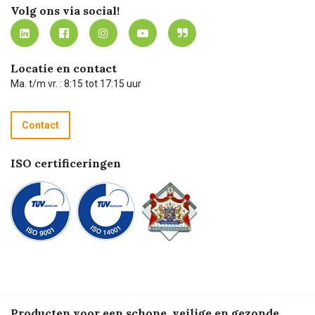
Werken bij Carel Lurvink
Mijn Carel Lurvink
Innovation LAB
Volg ons via social!
MVO
Mijn Carel Lurvink instructievideo's
Tevreden klanten
Carel Lurvink App
Carel Lurvink Blog
Hulp op afstand
Carel de podcast
Locatie en contact
Technische dienst
Ma. t/m vr. : 8:15 tot 17:15 uur
Retourneren
Recycle programma
Contact
Betalen
ISO certificeringen
Producten voor een schone, veilige en gezonde