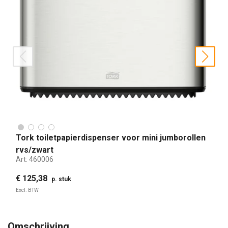
prev
nex
Tork toiletpapierdispenser voor mini jumborollen
rvs/zwart
Art:
460006
€ 125,38
p. stuk
Excl. BTW
Omschrijving