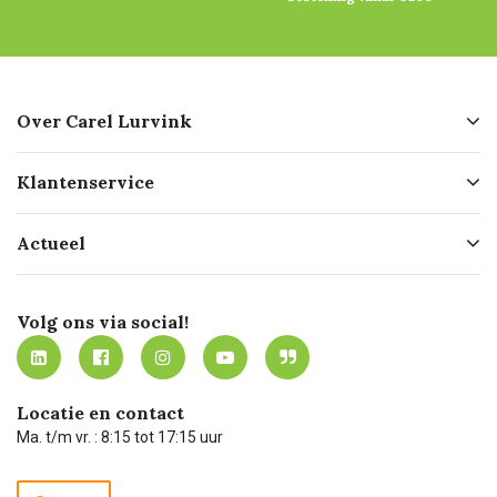
Over Carel Lurvink
Over ons
Klantenservice
Geschiedenis
Hofleverancier
Bestellen
Actueel
Missie
Bezorgen
Certificering
Software koppelingen
Merken
Werken bij Carel Lurvink
Mijn Carel Lurvink
Innovation LAB
Volg ons via social!
MVO
Mijn Carel Lurvink instructievideo's
Tevreden klanten
Carel Lurvink App
Carel Lurvink Blog
Hulp op afstand
Carel de podcast
Locatie en contact
Technische dienst
Ma. t/m vr. : 8:15 tot 17:15 uur
Retourneren
Recycle programma