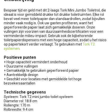
Bespaar tijd en geld met dit 2-laags Tork Mini Jumbo Toiletrol, die
ideaal is voor gemiddeld drukke tot drukke toiletruimten. Elke rol
bevat veel meer toiletpapier dan standaardrollen, zodat bijvullen
minder vaak nodig is. Ook uw gasten profiteren, want het
geperforeerde papier laat zich gemakkelijk doseren. Onze
vullingen zijn voorzien van duurzaamheidscertificaten voor een
verminderde milieu-impact. Gebruik ook de bijbehorende
toiletpapierdispensers met een hoge capaciteit, zodat u het risico
op papiertekort verder verlaagt. Te gebruiken met
Tork T2
systemen
.
Positieve punten
+ Hoge capaciteit vermindert onderhoud
+ Duurzame vullingen
+ Gemakkelijk te gebruiken geperforeerd papier
+ Aantrekkelijk design
+ Geschikt voor locaties met gemiddelde tot hoge
bezoekersaantallen
Technische gegevens
Systeem: Tork T2 mini jumbo toilet systeem
Diameter rol: 18.8 cm
Rollengte: 170 m
Rolbreedte: 9.4 cm