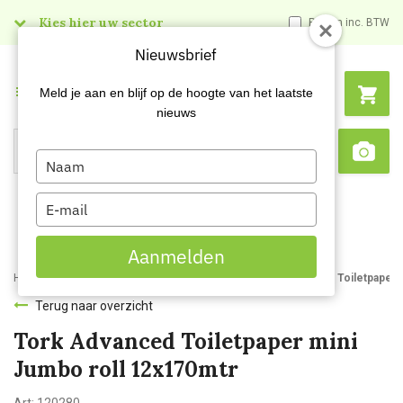
Kies hier uw sector
Prijzen inc. BTW
Nieuwsbrief
Menu
Meld je aan en blijf op de hoogte van het laatste
nieuws
Type
Search
Sca
your
name
Type
your
email
Aanmelden
Home
Webshop
Hygienepapier
Toiletpapier
Tork Advanced Toiletpaper 
Terug naar overzicht
Tork Advanced Toiletpaper mini
Jumbo roll 12x170mtr