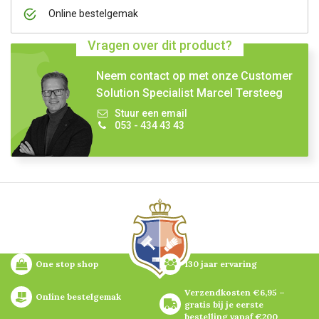
Online bestelgemak
Vragen over dit product?
Neem contact op met onze Customer
Solution Specialist Marcel Tersteeg
Stuur een email
053 - 434 43 43
One stop shop
130 jaar ervaring
Verzendkosten €6,95 – 
Online bestelgemak
gratis bij je eerste 
bestelling vanaf €200