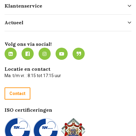
Over ons
Klantenservice
Geschiedenis
Hofleverancier
Bestellen
Actueel
Missie
Bezorgen
Certificering
Software koppelingen
Merken
Werken bij Carel Lurvink
Mijn Carel Lurvink
Innovation LAB
Volg ons via social!
MVO
Mijn Carel Lurvink instructievideo's
Tevreden klanten
Carel Lurvink App
Carel Lurvink Blog
Hulp op afstand
Carel de podcast
Locatie en contact
Technische dienst
Ma. t/m vr. : 8:15 tot 17:15 uur
Retourneren
Recycle programma
Contact
Betalen
ISO certificeringen