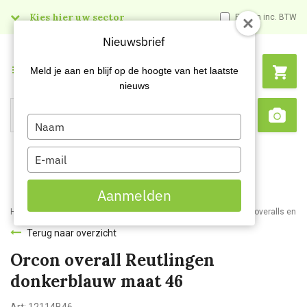
Kies hier uw sector
Prijzen inc. BTW
Nieuwsbrief
Menu
Meld je aan en blijf op de hoogte van het laatste
nieuws
Type
Search
Sca
your
name
Type
your
email
Aanmelden
Home
Webshop
Werkkleding
Bedrijfs- en werkkleding
Werkoveralls en w
Terug naar overzicht
Orcon overall Reutlingen
donkerblauw maat 46