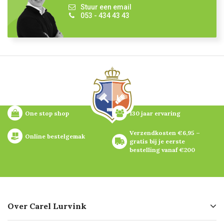
Stuur een email
053 - 434 43 43
One stop shop
130 jaar ervaring
Verzendkosten €6,95 – 
Online bestelgemak
gratis bij je eerste 
bestelling vanaf €200
Over Carel Lurvink