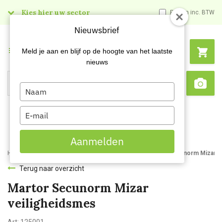
Kies hier uw sector
Prijzen inc. BTW
Nieuwsbrief
Menu
Meld je aan en blijf op de hoogte van het laatste
nieuws
Type
Search
Sca
your
name
Type
your
email
Aanmelden
Home
Webshop
Veiligheidsartikelen
Messen
Martor Secunorm Mizar v
Terug naar overzicht
Martor Secunorm Mizar
veiligheidsmes