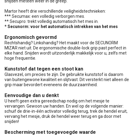
snijden meteen weer in de greep.
Martor heeft drie verschillende veiligheidstechnieken:
*** Secumax: een volledig verborgen mes.
** Secupro: trekt volledig automatisch het mes in.
* Secunorm: voor het automatisch intrekken van het mes
Ergonomisch gevormd
Rechtshandig? Linkshandig? Het maakt voor de SECUNORM
MIZAR niet uit. De ergonomische double-lock grip past perfect in
elke hand. Snijden wordt uitzonderlijk makkelijk voor u, zelfs met
hoge frequentie.
Kunststof dat tegen een stoot kan
Glasvezel, om precies te zijn. De gebruikte kunststof is daarom
van buitengewone kwaliteit en slijtvast. Dit versterkt niet alleen de
grip maar bevordert eveneens de duurzaamheid.
Eenvoudige dan u denkt
U heeft geen extra gereedschap nodig om het mesje te
vervangen. Gewoon uw handen. En wel op de volgende manier:
schuif de drie-in-één activator volledig terug, trek de hendel eruit,
vervang het mesje, druk de hendel weer terug en ga door met
snijden!
Bescherming met toegevoegde waarde