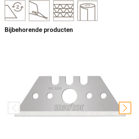
Bijbehorende producten
prev
nex