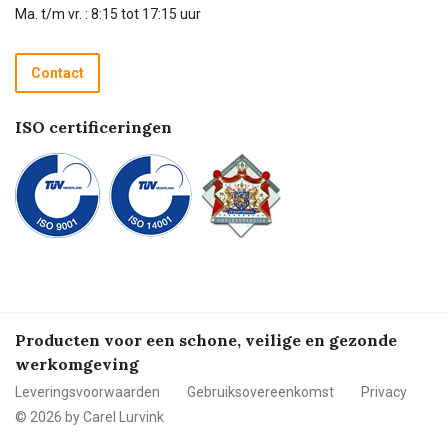
Technische dienst
Ma. t/m vr. : 8:15 tot 17:15 uur
Retourneren
Recycle programma
Contact
Betalen
ISO certificeringen
Producten voor een schone, veilige en gezonde
werkomgeving
Leveringsvoorwaarden
Gebruiksovereenkomst
Privacy
© 2026 by Carel Lurvink