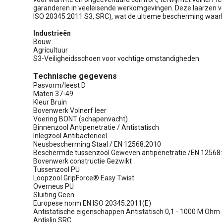
garanderen in veeleisende werkomgevingen. Deze laarzen v
ISO 20345:2011 S3, SRC), wat de ultieme bescherming waarb
Industrieën
Bouw
Agricultuur
S3-Veiligheidsschoen voor vochtige omstandigheden
Technische gegevens
Pasvorm/leest D
Maten 37-49
Kleur Bruin
Bovenwerk Volnerf leer
Voering BONT (schapenvacht)
Binnenzool Antipenetratie / Antistatisch
Inlegzool Antibacterieel
Neusbescherming Staal / EN 12568:2010
Beschermde tussenzool Geweven antipenetratie /EN 12568
Bovenwerk constructie Gezwikt
Tussenzool PU
Loopzool GripForce® Easy Twist
Overneus PU
Sluiting Geen
Europese norm EN ISO 20345:2011(E)
Antistatische eigenschappen Antistatisch 0,1 - 1000 M Ohm
Antislip SRC