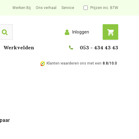
Werken Bij
Ons verhaal
Service
Prijzen inc. BTW
Inloggen
Search
Werkvelden
053 - 434 43 43
Klanten waarderen ons met een
8.8/10.0
 paar