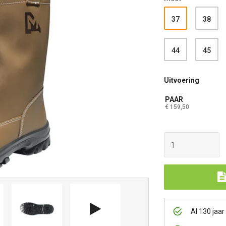
37
38
44
45
Uitvoering
PAAR
€ 159,50
Al 130 jaar