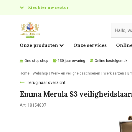
Kies hier uw sector
& Food
edical
Onze producten
Onze services
Online
One stop shop
130 jaar ervaring
Online bestelgemak
Home
Webshop
Werk- en veiligheidsschoenen
Werklaarzen
Em
Terug naar overzicht
Emma Merula S3 veiligheidslaar
Art:
18154837