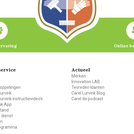
ervaring
Online b
ervice
Actueel
Merken
Innovation LAB
oppelingen
Tevreden klanten
Lurvink
Carel Lurvink Blog
Lurvink instructievideo's
Carel de podcast
ink App
stand
 dienst
en
rogramma