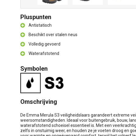
Pluspunten
Antistatisch
Beschikt over stalen neus
Volledig gevoerd
Waterafstotend
Symbolen
Omschrijving
De Emma Merula S3 veiligheidslaars garandeert extreme veil
weersomstandigheden. Ideaal voor buitengebruik, bouw, lan
waterafstotend schoeisel essentieel is. Met een veerkrachtig
zelfs in onstuimig weer, en houden ze je voeten droog en g
voor warmte en ongeëvenaard comfort, terwijl het volnerf