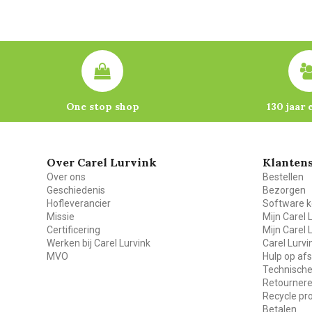
One stop shop
130 jaar 
Over Carel Lurvink
Klantens
Over ons
Bestellen
Geschiedenis
Bezorgen
Hofleverancier
Software k
Missie
Mijn Carel 
Certificering
Mijn Carel 
Werken bij Carel Lurvink
Carel Lurv
MVO
Hulp op af
Technische
Retourner
Recycle p
Betalen