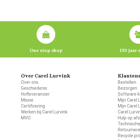
One stop shop
130 jaar 
Over Carel Lurvink
Klantens
Over ons
Bestellen
Geschiedenis
Bezorgen
Hofleverancier
Software k
Missie
Mijn Carel 
Certificering
Mijn Carel 
Werken bij Carel Lurvink
Carel Lurv
MVO
Hulp op af
Technische
Retourner
Recycle p