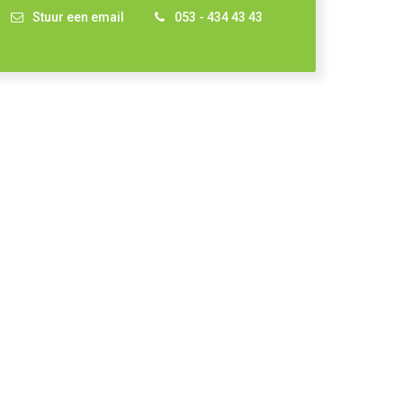
Stuur een email
053 - 434 43 43