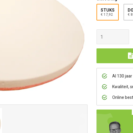
STUKS
DO
€ 17,92
€ 8
Al 130 jaar
Kwaliteit, s
Online bes