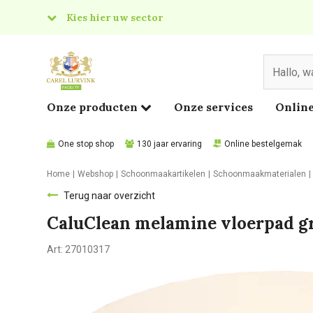
Kies hier uw sector
& Food
edical
Onze producten
Onze services
Online
One stop shop
130 jaar ervaring
Online bestelgemak
Home
Webshop
Schoonmaakartikelen
Schoonmaakmaterialen
Terug naar overzicht
CaluClean melamine vloerpad gr
Art:
27010317