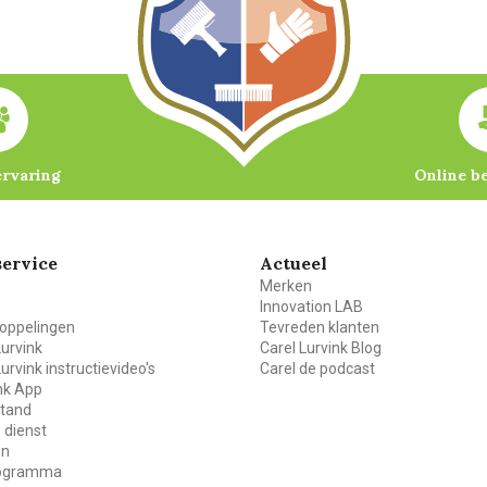
ervaring
Online b
ervice
Actueel
Merken
Innovation LAB
oppelingen
Tevreden klanten
Lurvink
Carel Lurvink Blog
Lurvink instructievideo's
Carel de podcast
ink App
stand
 dienst
en
rogramma