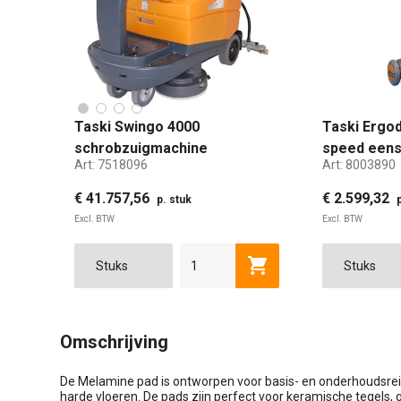
Taski Swingo 4000
Taski Ergod
schrobzuigmachine
speed eens
Art:
7518096
Art:
8003890
€ 41.757,56
€ 2.599,32
p. stuk
Excl. BTW
Excl. BTW
Toevoegen aan winkel
Omschrijving
De Melamine pad is ontworpen voor basis- en onderhoudsre
harde vloeren. De pads zijn perfect voor keramische tegels, 