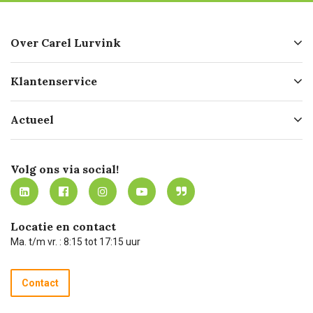
Over Carel Lurvink
Over ons
Klantenservice
Geschiedenis
Hofleverancier
Bestellen
Actueel
Missie
Bezorgen
Certificering
Software koppelingen
Merken
Werken bij Carel Lurvink
Mijn Carel Lurvink
Innovation LAB
Volg ons via social!
MVO
Mijn Carel Lurvink instructievideo's
Tevreden klanten
Carel Lurvink App
Carel Lurvink Blog
Hulp op afstand
Carel de podcast
Locatie en contact
Technische dienst
Ma. t/m vr. : 8:15 tot 17:15 uur
Retourneren
Recycle programma
Contact
Betalen