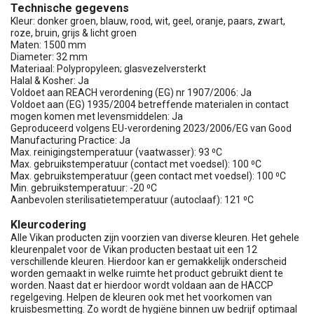
Technische gegevens
Kleur: donker groen, blauw, rood, wit, geel, oranje, paars, zwart,
roze, bruin, grijs & licht groen
Maten: 1500 mm
Diameter: 32 mm
Materiaal: Polypropyleen; glasvezelversterkt
Halal & Kosher: Ja
Voldoet aan REACH verordening (EG) nr 1907/2006: Ja
Voldoet aan (EG) 1935/2004 betreffende materialen in contact
mogen komen met levensmiddelen: Ja
Geproduceerd volgens EU-verordening 2023/2006/EG van Good
Manufacturing Practice: Ja
Max. reinigingstemperatuur (vaatwasser): 93 ⁰C
Max. gebruikstemperatuur (contact met voedsel): 100 ⁰C
Max. gebruikstemperatuur (geen contact met voedsel): 100 ⁰C
Min. gebruikstemperatuur: -20 ⁰C
Aanbevolen sterilisatietemperatuur (autoclaaf): 121 ⁰C
Kleurcodering
Alle Vikan producten zijn voorzien van diverse kleuren. Het gehele
kleurenpalet voor de Vikan producten bestaat uit een 12
verschillende kleuren. Hierdoor kan er gemakkelijk onderscheid
worden gemaakt in welke ruimte het product gebruikt dient te
worden. Naast dat er hierdoor wordt voldaan aan de HACCP
regelgeving. Helpen de kleuren ook met het voorkomen van
kruisbesmetting. Zo wordt de hygiëne binnen uw bedrijf optimaal