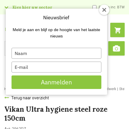
Kies hier uw sector
Prijzen inc. BTW
Nieuwsbrief
Menu
Meld je aan en blijf op de hoogte van het laatste
nieuws
Type
Search
Sca
your
name
Type
your
email
Aanmelden
Home
Webshop
Schoonmaakartikelen
Bezemwerk en borstelwerk
Stele
Terug naar overzicht
Vikan Ultra hygiene steel roze
150cm