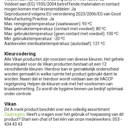
Voldoet aan (EG) 1935/2004 betreffende materialen in contact
mogen komen met levensmiddelen: Ja
Geproduceerd volgens EU-verordening 2023/2006/EG van Good
Manufacturing Practice: Ja
Max. reinigingstemperatuur (vaatwasser): 93 ⁰C
Max. gebruikstemperatuur (contact met voedsel): 80 ⁰C
Max. gebruikstemperatuur (geen contact met voedsel): 100 ⁰C
Min. gebruikstemperatuur: -20 ⁰C
Aanbevolen sterilisatietemperatuur (autoclaaf): 121 ⁰C
Kleurcodering
Alle Vikan producten zijn voorzien van diverse kleuren. Het gehele
kleurenpalet voor de Vikan producten bestaat uit een 12
verschillende kleuren. Hierdoor kan er gemakkelijk onderscheid
worden gemaakt in welke ruimte het product gebruikt dient te
worden. Naast dat er hierdoor wordt voldaan aan de HACCP
regelgeving. Helpen de kleuren ook met het voorkomen van
kruisbesmetting. Zo wordt de hygiëne binnen uw bedrijf optimaal
onder controle.
Vikan
Dit A merk product beschikt over een volledig assortiment
Zaalvegers
. Heeft u vragen over het gebruik of toepassing van dit
product? Start een chat of bel één van onze medewerkers: 053 -
434 43 43.