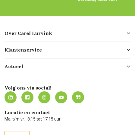
Over Carel Lurvink
Over ons
Klantenservice
Geschiedenis
Hofleverancier
Bestellen
Actueel
Missie
Bezorgen
Certificering
Software koppelingen
Merken
Werken bij Carel Lurvink
Mijn Carel Lurvink
Innovation LAB
Volg ons via social!
MVO
Mijn Carel Lurvink instructievideo's
Tevreden klanten
Carel Lurvink App
Carel Lurvink Blog
Hulp op afstand
Carel de podcast
Locatie en contact
Technische dienst
Ma. t/m vr. : 8:15 tot 17:15 uur
Retourneren
Recycle programma