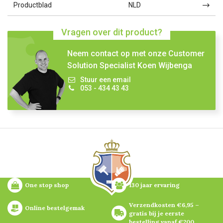
Productblad
NLD
Vragen over dit product?
Neem contact op met onze Customer
Solution Specialist Koen Wijbenga
Stuur een email
053 - 434 43 43
One stop shop
130 jaar ervaring
Verzendkosten €6,95 – 
Online bestelgemak
gratis bij je eerste 
bestelling vanaf €200