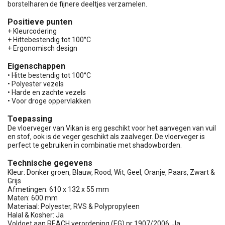
borstelharen de fijnere deeltjes verzamelen.
Positieve punten
+ Kleurcodering
+ Hittebestendig tot 100°C
+ Ergonomisch design
Eigenschappen
• Hitte bestendig tot 100°C
• Polyester vezels
• Harde en zachte vezels
• Voor droge oppervlakken
Toepassing
De vloerveger van Vikan is erg geschikt voor het aanvegen van vuil
en stof, ook is de veger geschikt als zaalveger. De vloerveger is
perfect te gebruiken in combinatie met shadowborden.
Technische gegevens
Kleur: Donker groen, Blauw, Rood, Wit, Geel, Oranje, Paars, Zwart &
Grijs
Afmetingen: 610 x 132 x 55 mm
Maten: 600 mm
Materiaal: Polyester, RVS & Polypropyleen
Halal & Kosher: Ja
Voldoet aan REACH verordening (EG) nr 1907/2006: Ja