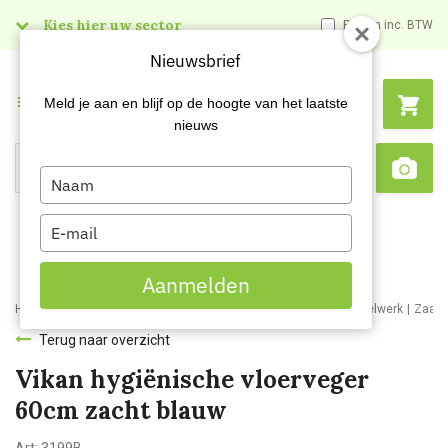
Kies hier uw sector
Prijzen inc. BTW
Nieuwsbrief
Menu
Meld je aan en blijf op de hoogte van het laatste
nieuws
Type
Search
Sca
your
name
Type
your
email
Aanmelden
Home
Webshop
Schoonmaakartikelen
Bezemwerk en borstelwerk
Zaalv
Terug naar overzicht
Vikan hygiënische vloerveger
60cm zacht blauw