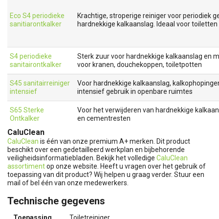
Eco S4 periodieke
Krachtige, stroperige reiniger voor periodiek g
sanitiarontkalker
hardnekkige kalkaanslag. Ideaal voor toiletten 
S4 periodieke
Sterk zuur voor hardnekkige kalkaanslag en m
sanitairontkalker
voor kranen, douchekoppen, toiletpotten
S45 sanitairreiniger
Voor hardnekkige kalkaanslag, kalkophopinge
intensief
intensief gebruik in openbare ruimtes
S65 Sterke
Voor het verwijderen van hardnekkige kalkaan
Ontkalker
en cementresten
CaluClean
CaluClean
is één van onze premium A+ merken. Dit product
beschikt over een gedetailleerd werkplan en bijbehorende
veiligheidsinformatiebladen. Bekijk het volledige
CaluClean
assortiment
op onze website. Heeft u vragen over het gebruik of
toepassing van dit product? Wij helpen u graag verder. Stuur een
mail of bel één van onze medewerkers.
Technische gegevens
Toepassing
Toiletreiniger