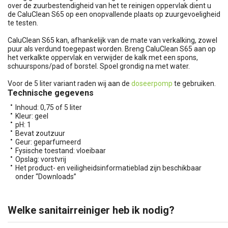
over de zuurbestendigheid van het te reinigen oppervlak dient u
de CaluClean S65 op een onopvallende plaats op zuurgevoeligheid
te testen.
CaluClean S65 kan, afhankelijk van de mate van verkalking, zowel
puur als verdund toegepast worden. Breng CaluClean S65 aan op
het verkalkte oppervlak en verwijder de kalk met een spons,
schuurspons/pad of borstel. Spoel grondig na met water.
Voor de 5 liter variant raden wij aan de
doseerpomp
te gebruiken.
Technische gegevens
Inhoud: 0,75 of 5 liter
Kleur: geel
pH: 1
Bevat zoutzuur
Geur: geparfumeerd
Fysische toestand: vloeibaar
Opslag: vorstvrij
Het product- en veiligheidsinformatieblad zijn beschikbaar
onder “Downloads”
Welke sanitairreiniger heb ik nodig?