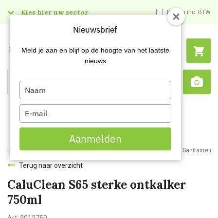
Kies hier uw sector
Prijzen inc. BTW
Nieuwsbrief
Menu
Meld je aan en blijf op de hoogte van het laatste
nieuws
Type
Search
Sca
your
name
Type
your
email
Aanmelden
Home
Webshop
Schoonmaakartikelen
Reinigingsmiddelen
Sanitairreini
Terug naar overzicht
CaluClean S65 sterke ontkalker
750ml