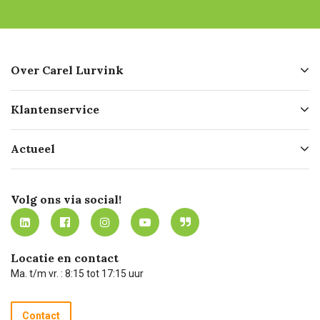
Over Carel Lurvink
Over ons
Klantenservice
Geschiedenis
Hofleverancier
Bestellen
Actueel
Missie
Bezorgen
Certificering
Software koppelingen
Merken
Werken bij Carel Lurvink
Mijn Carel Lurvink
Innovation LAB
Volg ons via social!
MVO
Mijn Carel Lurvink instructievideo's
Tevreden klanten
Carel Lurvink App
Carel Lurvink Blog
Hulp op afstand
Carel de podcast
Locatie en contact
Technische dienst
Ma. t/m vr. : 8:15 tot 17:15 uur
Retourneren
Recycle programma
Contact