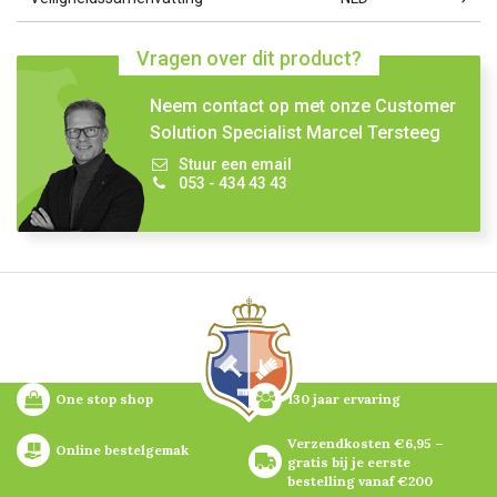
Vragen over dit product?
Neem contact op met onze Customer
Solution Specialist Marcel Tersteeg
Stuur een email
053 - 434 43 43
One stop shop
130 jaar ervaring
Verzendkosten €6,95 – 
Online bestelgemak
gratis bij je eerste 
bestelling vanaf €200