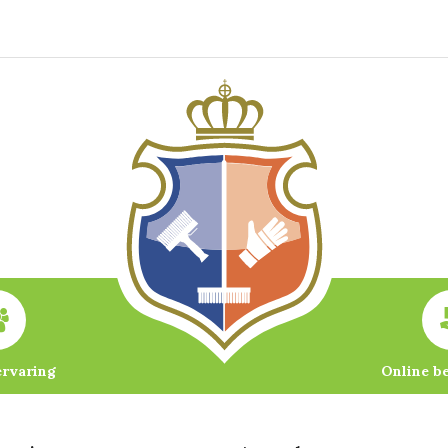
ervaring
Online b