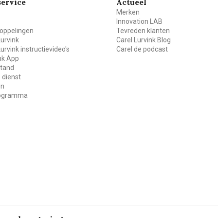
ervice
Actueel
Merken
Innovation LAB
oppelingen
Tevreden klanten
Lurvink
Carel Lurvink Blog
Lurvink instructievideo's
Carel de podcast
ink App
stand
 dienst
en
rogramma