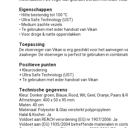
Eigenschappen
• Hitte bestendig tot 100 °C
• Ultra Safe Technology (UST)
• Medium zachte vezels
• Te gebruiken met ieder handvat van Vikan
• Voor droge & natte oppervlakken
Toepassing
De vloerveger van Vikan is erg geschikt voor het aanvegen van
zaalveger. De vloerveger is perfect te gebruiken in combin
Positieve punten
+ Kleurcodering
+ Ultra Safe Technology (UST)
+ Te gebruiken met ieder handvat van Vikan
Technische gegevens
Kleur: Donker groen, Blauw, Rood, Wit, Geel, Oranje, Paars & 
Afmetingen: 400 x 50 x 95 mm
Maten: 40 cm
Materiaal: Polyester & Glas versterkt polypropyleen
Halal & Kosher: Ja
Voldoet aan REACH verordening (EG) nr 1907/2006: Ja
Voldoet aan (EG) 1935/2004 betreffende materialen in con