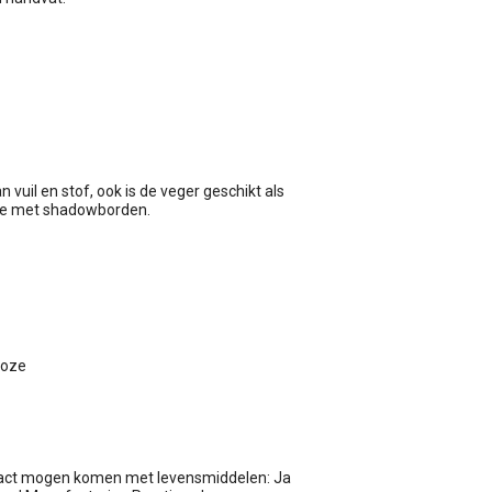
 vuil en stof, ook is de veger geschikt als
atie met shadowborden.
Roze
tact mogen komen met levensmiddelen: Ja