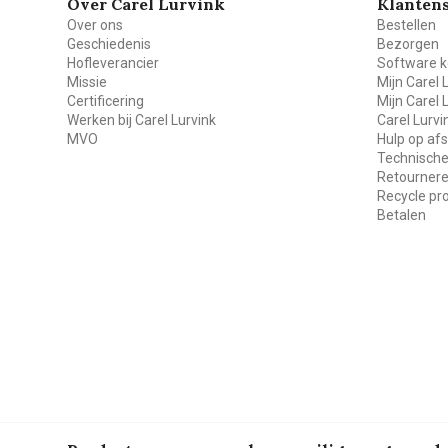
Over Carel Lurvink
Klantens
Over ons
Bestellen
Geschiedenis
Bezorgen
Hofleverancier
Software k
Missie
Mijn Carel 
Certificering
Mijn Carel 
Werken bij Carel Lurvink
Carel Lurv
MVO
Hulp op af
Technische
Retourner
Recycle p
Betalen