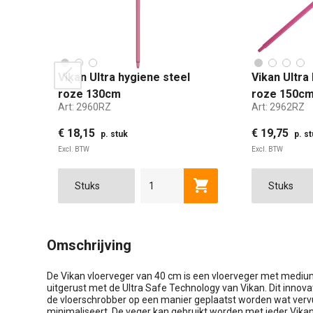
Vikan Ultra hygiene steel
Vikan Ultra
prev
roze 130cm
roze 150c
Art:
2960RZ
Art:
2962RZ
€ 18,15
€ 19,75
p. stuk
p. s
Excl. BTW
Excl. BTW
Toevoegen aan winkel
Omschrijving
De Vikan vloerveger van 40 cm is een vloerveger met medium
uitgerust met de Ultra Safe Technology van Vikan. Dit innov
de vloerschrobber op een manier geplaatst worden wat vervui
minimaliseert. De veger kan gebruikt worden met ieder Vika