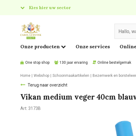
Kies hier uw sector
& Food
edical
Onze producten
Onze services
Online
One stop shop
130 jaar ervaring
Online bestelgemak
Home
Webshop
Schoonmaakartikelen
Bezemwerk en borstelwe
Terug naar overzicht
Vikan medium veger 40cm blauw
Art:
3173B