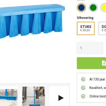
Uitvoering
STUKS
DO
€ 39,65
€ 3
Al 130 jaar
Kwaliteit, s
Online bes