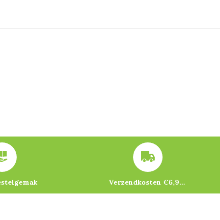
estelgemak
Verzendkosten €6,95 – gratis bij je eerste bestelling vanaf €200