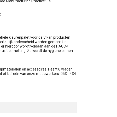
od Manufacturing Practice: Ja
C
gehele kleurenpalet voor de Vikan producten
emakkelijk onderscheid worden gemaakt in
at er hierdoor wordt voldaan aan de HACCP
kruisbesmetting. Zo wordt de hygiëne binnen
ulpmaterialen en accessoires. Heeft u vragen
hat of bel één van onze medewerkers: 053 - 434