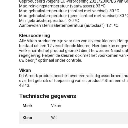
Geproduceerd volgens EU-verordening 2023/2006/EG van Go
Max. reinigingstemperatuur (vaatwasser): 93 ⁰C
Max. gebruikstemperatuur (contact met voedsel): 80 ⁰C
Max. gebruikstemperatuur (geen contact met voedsel): 80 ⁰
Min. gebruikstemperatuur: -20 ⁰C
Aanbevolen sterilisatietemperatuur (autoclaaf): 121 ⁰C
Kleurcodering
Alle Vikan producten zijn voorzien van diverse kleuren. Het 
bestaat uit een 12 verschillende kleuren. Hierdoor kan er g
welke ruimte het product gebruikt dient te worden. Naast d
regelgeving. Helpen de kleuren ook met het voorkomen van 
uw bedrijf optimaal onder controle.
Vikan
Dit A merk product beschikt over een volledig assortiment h
over het gebruik of toepassing van dit product? Start een c
43 43.
Technische gegevens
Merk
Vikan
Kleur
Wit