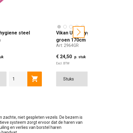
 hygiene steel
Vikan Ultra hygiene steel
next
m
groen 170cm
Art:
2964GR
€ 24,50
tuk
p. stuk
Excl. BTW
wagen
Toevoegen aan winkelwagen
Toevoe
 zachte, niet gespleten vezels. De bezem is
atieve systeem zorgt ervoor dat de haren van
ling en verlies van borstel haren
n handvat.