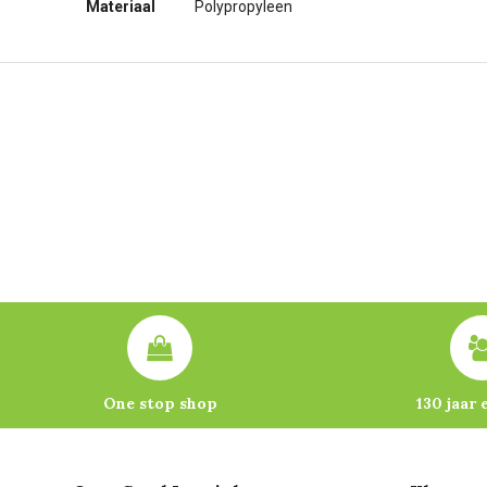
Materiaal
Polypropyleen
One stop shop
130 jaar 