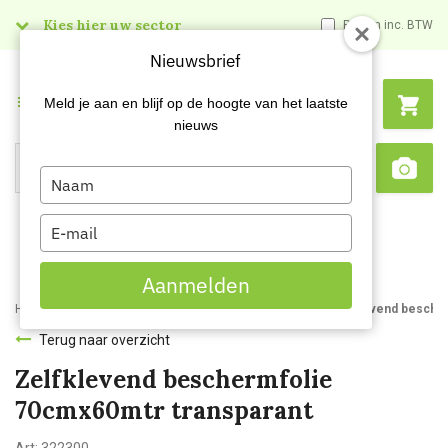
Kies hier uw sector
Prijzen inc. BTW
Nieuwsbrief
Menu
Meld je aan en blijf op de hoogte van het laatste
nieuws
Type
Search
Sca
your
name
Type
your
email
Aanmelden
Home
Webshop
Schildersartikelen
Afdekmateriaal
Zelfklevend besche
Terug naar overzicht
Zelfklevend beschermfolie
70cmx60mtr transparant