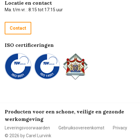
Hulp op afstand
Carel de podcast
Locatie en contact
Technische dienst
Ma. t/m vr. : 8:15 tot 17:15 uur
Retourneren
Recycle programma
Contact
Betalen
ISO certificeringen
Producten voor een schone, veilige en gezonde
werkomgeving
Leveringsvoorwaarden
Gebruiksovereenkomst
Privacy
© 2026 by Carel Lurvink