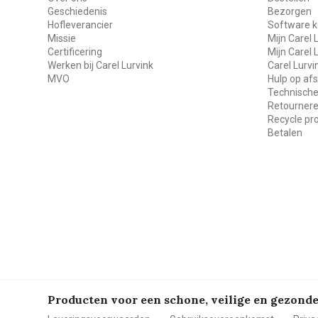
Geschiedenis
Bezorgen
Hofleverancier
Software k
Missie
Mijn Carel 
Certificering
Mijn Carel 
Werken bij Carel Lurvink
Carel Lurv
MVO
Hulp op af
Technische
Retourner
Recycle p
Betalen
Producten voor een schone, veilige en gezon