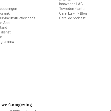
Innovation LAB
oppelingen
Tevreden klanten
Lurvink
Carel Lurvink Blog
Lurvink instructievideo's
Carel de podcast
ink App
stand
 dienst
en
rogramma
de werkomgeving