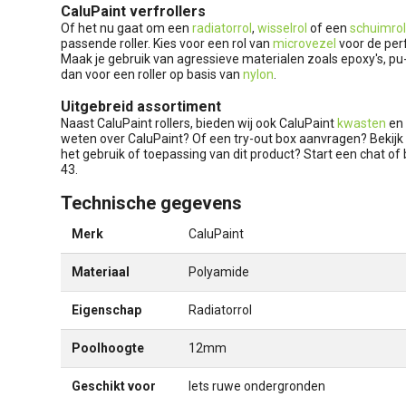
CaluPaint verfrollers
Of het nu gaat om een
radiatorrol
,
wisselrol
of een
schuimrol
passende roller. Kies voor een rol van
microvezel
voor de per
Maak je gebruik van agressieve materialen zoals epoxy's, 
dan voor een roller op basis van
nylon
.
Uitgebreid assortiment
Naast CaluPaint rollers, bieden wij ook CaluPaint
kwasten
en 
weten over CaluPaint? Of een try-out box aanvragen? Bekijk
het gebruik of toepassing van dit product? Start een chat o
43.
Technische gegevens
Merk
CaluPaint
Materiaal
Polyamide
Eigenschap
Radiatorrol
Poolhoogte
12mm
Geschikt voor
Iets ruwe ondergronden