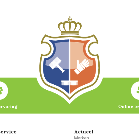
ervaring
Online b
ervice
Actueel
Merken