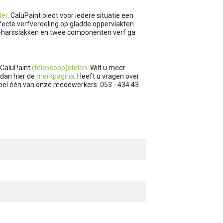
ler
. CaluPaint biedt voor iedere situatie een
fecte verfverdeling op gladde oppervlakten.
pu-harsslakken en twee componenten verf ga
CaluPaint
(telescoop)stelen
. Wilt u meer
 dan hier de
merkpagina
. Heeft u vragen over
f bel één van onze medewerkers: 053 - 434 43