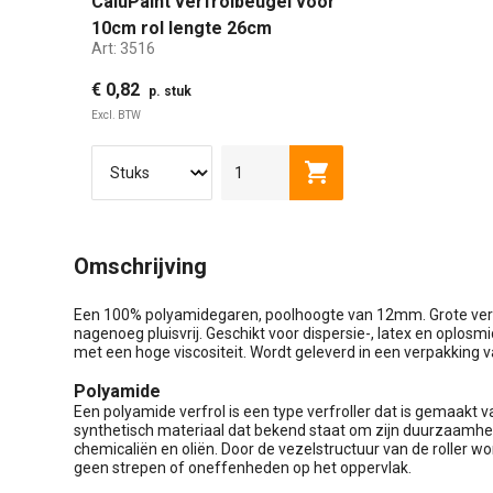
CaluPaint verfrolbeugel voor
10cm rol lengte 26cm
Art:
3516
doorsnede 6mm
€ 0,82
p. stuk
Excl. BTW
26 CM
45 CM
Toevoegen aan winkel
Omschrijving
Een 100% polyamidegaren, poolhoogte van 12mm. Grote verfop
nagenoeg pluisvrij. Geschikt voor dispersie-, latex en oplo
met een hoge viscositeit. Wordt geleverd in een verpakking 
Polyamide
Een polyamide verfrol is een type verfroller dat is gemaakt 
synthetisch materiaal dat bekend staat om zijn duurzaamhei
chemicaliën en oliën. Door de vezelstructuur van de roller wo
geen strepen of oneffenheden op het oppervlak.