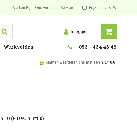
Werken Bij
Ons verhaal
Service
Prijzen inc. BTW
Inloggen
Search
Werkvelden
053 - 434 43 43
Klanten waarderen ons met een
8.8/10.0
n 10 (€ 0,90 p. stuk)