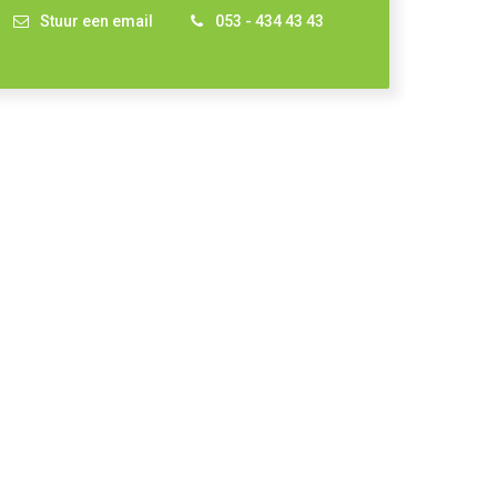
Stuur een email
053 - 434 43 43