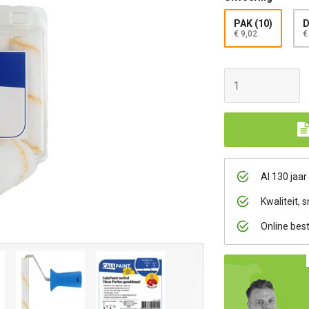
PAK (10)
D
€ 9,02
€
Al 130 jaar
Kwaliteit, s
Online bes