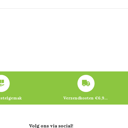
estelgemak
Verzendkosten €6,95 – gratis bij je eerste bestelling vanaf €200
Volg ons via social!