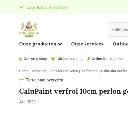
Kies hier uw sector
& Food
edical
Onze producten
Onze services
Online
One stop shop
130 jaar ervaring
Online bestelgemak
Home
Webshop
Schildersartikelen
Verfrollers
CaluPaint verfr
Terug naar overzicht
CaluPaint verfrol 10cm perlon
Art:
3530