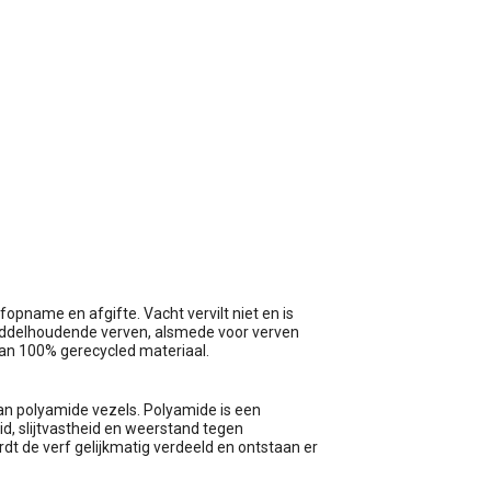
wagen
name en afgifte. Vacht vervilt niet en is
smiddelhoudende verven, alsmede voor verven
van 100% gerecycled materiaal.
van polyamide vezels. Polyamide is een
d, slijtvastheid en weerstand tegen
rdt de verf gelijkmatig verdeeld en ontstaan er