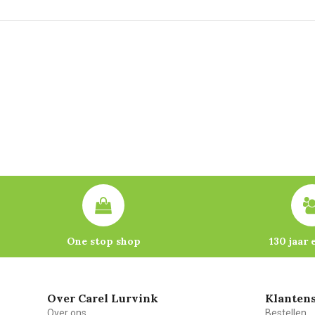
One stop shop
130 jaar 
Over Carel Lurvink
Klantens
Over ons
Bestellen