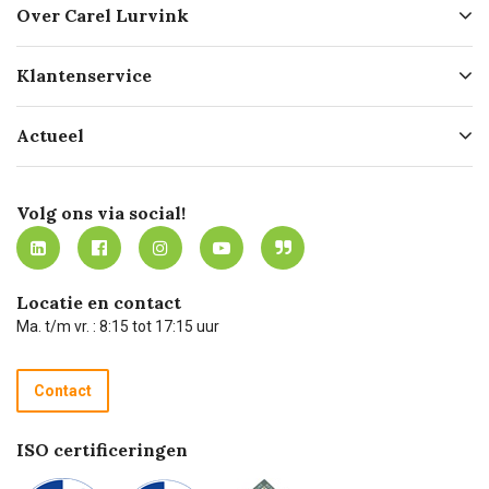
Over Carel Lurvink
Over ons
Klantenservice
Geschiedenis
Hofleverancier
Bestellen
Actueel
Missie
Bezorgen
Certificering
Software koppelingen
Merken
Werken bij Carel Lurvink
Mijn Carel Lurvink
Innovation LAB
Volg ons via social!
MVO
Mijn Carel Lurvink instructievideo's
Tevreden klanten
Carel Lurvink App
Carel Lurvink Blog
Hulp op afstand
Carel de podcast
Locatie en contact
Technische dienst
Ma. t/m vr. : 8:15 tot 17:15 uur
Retourneren
Recycle programma
Contact
Betalen
ISO certificeringen