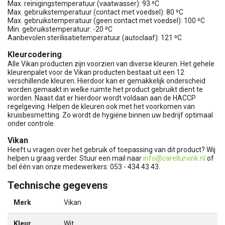
Max. reinigingstemperatuur (vaatwasser): 93 ⁰C
Max. gebruikstemperatuur (contact met voedsel): 80 ⁰C
Max. gebruikstemperatuur (geen contact met voedsel): 100 ⁰C
Min. gebruikstemperatuur: -20 ⁰C
Aanbevolen sterilisatietemperatuur (autoclaaf): 121 ⁰C
Kleurcodering
Alle Vikan producten zijn voorzien van diverse kleuren. Het gehele
kleurenpalet voor de Vikan producten bestaat uit een 12
verschillende kleuren. Hierdoor kan er gemakkelijk onderscheid
worden gemaakt in welke ruimte het product gebruikt dient te
worden. Naast dat er hierdoor wordt voldaan aan de HACCP
regelgeving. Helpen de kleuren ook met het voorkomen van
kruisbesmetting. Zo wordt de hygiëne binnen uw bedrijf optimaal
onder controle.
Vikan
Heeft u vragen over het gebruik of toepassing van dit product? Wij
helpen u graag verder. Stuur een mail naar
info@carellurvink.nl
of
bel één van onze medewerkers: 053 - 434 43 43.
Technische gegevens
Merk
Vikan
Kleur
Wit