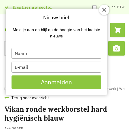
Kies hier uw sector
Prijzen inc. BTW
Nieuwsbrief
Menu
Meld je aan en blijf op de hoogte van het laatste
nieuws
Type
Search
Sca
your
name
Type
your
email
Aanmelden
Home
Webshop
Schoonmaakartikelen
Bezemwerk en borstelwerk
Werkb
Terug naar overzicht
Vikan ronde werkborstel hard
hygiënisch blauw