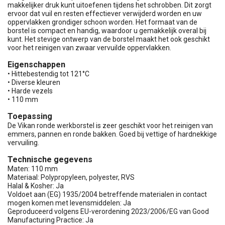
makkelijker druk kunt uitoefenen tijdens het schrobben. Dit zorgt
ervoor dat vuil en resten effectiever verwijderd worden en uw
oppervlakken grondiger schoon worden. Het formaat van de
borstel is compact en handig, waardoor u gemakkelijk overal bij
kunt. Het stevige ontwerp van de borstel maakt het ook geschikt
voor het reinigen van zwaar vervuilde oppervlakken.
Eigenschappen
• Hittebestendig tot 121°C
• Diverse kleuren
• Harde vezels
• 110 mm
Toepassing
De Vikan ronde werkborstel is zeer geschikt voor het reinigen van
emmers, pannen en ronde bakken. Goed bij vettige of hardnekkige
vervuiling.
Technische gegevens
Maten: 110 mm
Materiaal: Polypropyleen, polyester, RVS
Halal & Kosher: Ja
Voldoet aan (EG) 1935/2004 betreffende materialen in contact
mogen komen met levensmiddelen: Ja
Geproduceerd volgens EU-verordening 2023/2006/EG van Good
Manufacturing Practice: Ja