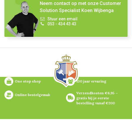
Neem contact op met onze Customer
Solution Specialist Koen Wijbenga
Stuur een email
053 - 434 43 43
One stop shop
130 jaar ervaring
Verzendkosten €6,95 – 
Online bestelgemak
gratis bij je eerste 
bestelling vanaf €200