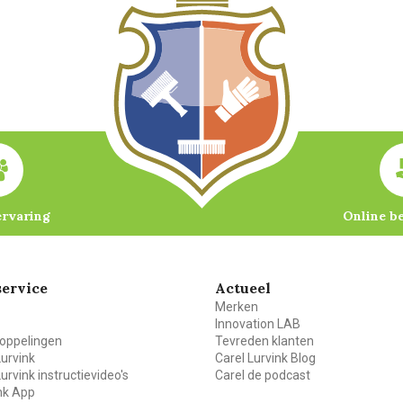
ervaring
Online b
ervice
Actueel
Merken
Innovation LAB
oppelingen
Tevreden klanten
Lurvink
Carel Lurvink Blog
Lurvink instructievideo's
Carel de podcast
ink App