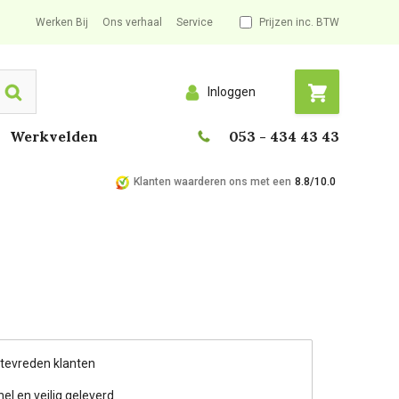
Werken Bij
Ons verhaal
Service
Prijzen inc. BTW
Inloggen
Search
Werkvelden
053 - 434 43 43
Klanten waarderen ons met een
8.8/10.0
 tevreden klanten
nel en veilig geleverd