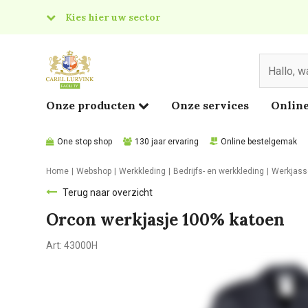
Kies hier uw sector
& Food
edical
Onze producten
Onze services
Online
One stop shop
130 jaar ervaring
Online bestelgemak
Home
Webshop
Werkkleding
Bedrijfs- en werkkleding
Werkjass
Terug naar overzicht
Orcon werkjasje 100% katoen
Art:
43000H