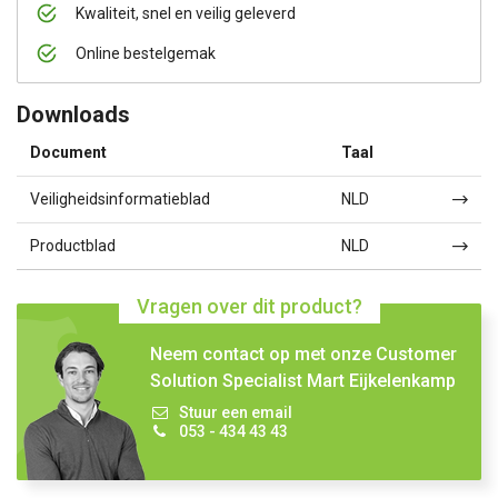
Kwaliteit, snel en veilig geleverd
Online bestelgemak
Downloads
Document
Taal
Veiligheidsinformatieblad
NLD
Productblad
NLD
Vragen over dit product?
Neem contact op met onze Customer
Solution Specialist Mart Eijkelenkamp
Stuur een email
053 - 434 43 43