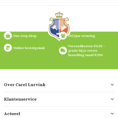
One stop shop
130 jaar ervaring
Verzendkosten €6,95 – 
Online bestelgemak
gratis bij je eerste 
bestelling vanaf €200
Over Carel Lurvink
Over ons
Klantenservice
Geschiedenis
Hofleverancier
Bestellen
Actueel
Missie
Bezorgen