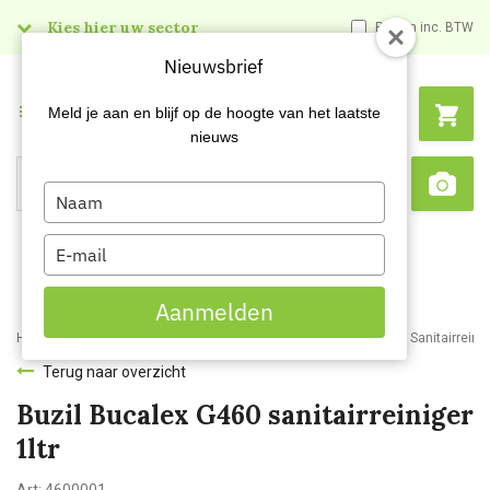
Kies hier uw sector
Prijzen inc. BTW
Nieuwsbrief
Menu
Meld je aan en blijf op de hoogte van het laatste
nieuws
Type
Search
Sca
your
name
Type
your
email
Aanmelden
Home
Webshop
Schoonmaakartikelen
Reinigingsmiddelen
Sanitairreini
Terug naar overzicht
Buzil Bucalex G460 sanitairreiniger
1ltr