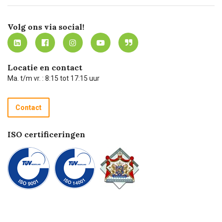
Certificering
Software koppelingen
Merken
Werken bij Carel Lurvink
Mijn Carel Lurvink
Innovation LAB
Volg ons via social!
MVO
Mijn Carel Lurvink instructievideo's
Tevreden klanten
Carel Lurvink App
Carel Lurvink Blog
Hulp op afstand
Carel de podcast
Locatie en contact
Technische dienst
Ma. t/m vr. : 8:15 tot 17:15 uur
Retourneren
Recycle programma
Contact
Betalen
ISO certificeringen