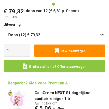
€ 79,32
doos van 12 (€ 6,61 p. flacon)
Excl. BTW
Uitvoering
In winkelwagen
Grotere afname? Offerte aanvragen
Besparen? Kies voor Premium A+
CaluGreen NEXT S1 dagelijkse
sanitairreiniger 1ltr
Art.:
401NEXT1
€ 5,06
p. fles