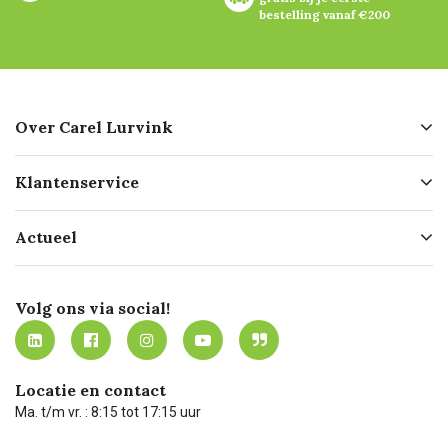
bestelling vanaf €200
Over Carel Lurvink
Over ons
Klantenservice
Geschiedenis
Hofleverancier
Bestellen
Actueel
Missie
Bezorgen
Certificering
Software koppelingen
Merken
Werken bij Carel Lurvink
Mijn Carel Lurvink
Innovation LAB
Volg ons via social!
MVO
Mijn Carel Lurvink instructievideo's
Tevreden klanten
Carel Lurvink App
Carel Lurvink Blog
Hulp op afstand
Carel de podcast
Locatie en contact
Technische dienst
Ma. t/m vr. : 8:15 tot 17:15 uur
Retourneren