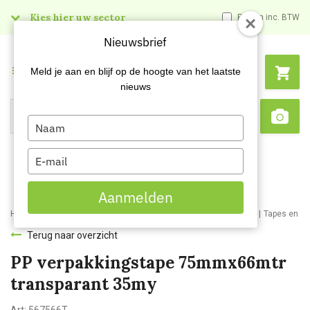
Kies hier uw sector
Prijzen inc. BTW
Nieuwsbrief
Menu
Meld je aan en blijf op de hoogte van het laatste
nieuws
Type
Search
Sca
your
name
Type
your
email
Aanmelden
Home
Webshop
Schildersartikelen
Schildersbenodigdheden
Tapes en pl
Terug naar overzicht
PP verpakkingstape 75mmx66mtr
transparant 35my