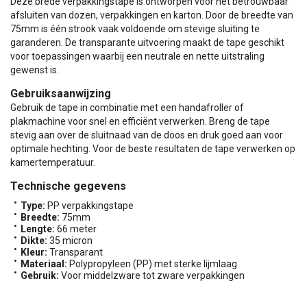
Deze brede verpakkingstape is ontworpen voor het betrouwbaar
afsluiten van dozen, verpakkingen en karton. Door de breedte van
75mm is één strook vaak voldoende om stevige sluiting te
garanderen. De transparante uitvoering maakt de tape geschikt
voor toepassingen waarbij een neutrale en nette uitstraling
gewenst is.
Gebruiksaanwijzing
Gebruik de tape in combinatie met een handafroller of
plakmachine voor snel en efficiënt verwerken. Breng de tape
stevig aan over de sluitnaad van de doos en druk goed aan voor
optimale hechting. Voor de beste resultaten de tape verwerken op
kamertemperatuur.
Technische gegevens
Type:
PP verpakkingstape
Breedte:
75mm
Lengte:
66 meter
Dikte:
35 micron
Kleur:
Transparant
Materiaal:
Polypropyleen (PP) met sterke lijmlaag
Gebruik:
Voor middelzware tot zware verpakkingen