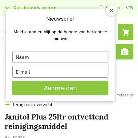
Kies hier uw sector
Prijzen inc. BTW
Nieuwsbrief
Menu
Meld je aan en blijf op de hoogte van het laatste
nieuws
Type
Search
Sca
your
name
Type
your
email
Aanmelden
Home
Webshop
Schoonmaakartikelen
Reinigingsmiddelen
Professionele
Terug naar overzicht
Janitol Plus 25ltr ontvettend
reinigingsmiddel