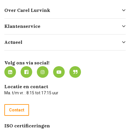
Over Carel Lurvink
Over ons
Klantenservice
Geschiedenis
Hofleverancier
Bestellen
Actueel
Missie
Bezorgen
Certificering
Software koppelingen
Merken
Werken bij Carel Lurvink
Mijn Carel Lurvink
Innovation LAB
Volg ons via social!
MVO
Mijn Carel Lurvink instructievideo's
Tevreden klanten
Carel Lurvink App
Carel Lurvink Blog
Hulp op afstand
Carel de podcast
Locatie en contact
Technische dienst
Ma. t/m vr. : 8:15 tot 17:15 uur
Retourneren
Recycle programma
Contact
Betalen
ISO certificeringen