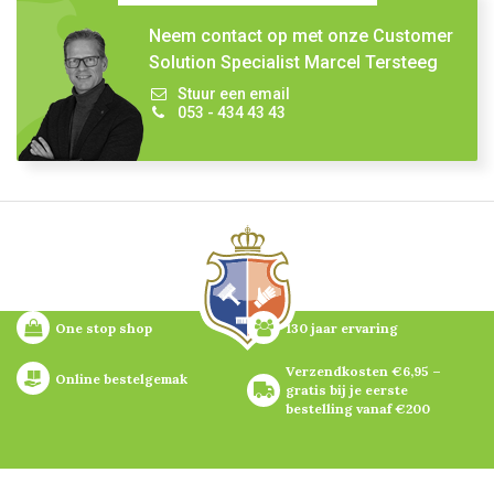
Neem contact op met onze Customer
Solution Specialist Marcel Tersteeg
Stuur een email
053 - 434 43 43
One stop shop
130 jaar ervaring
Verzendkosten €6,95 – 
Online bestelgemak
gratis bij je eerste 
bestelling vanaf €200