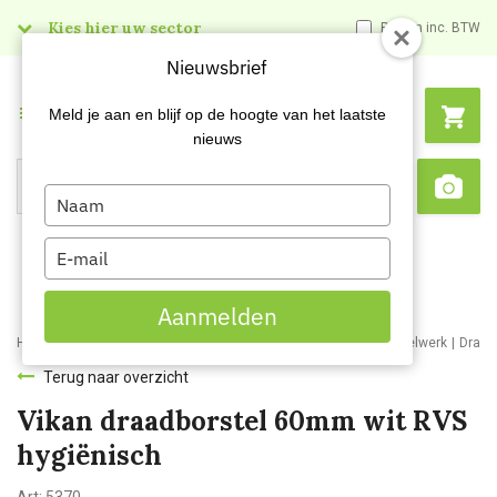
Kies hier uw sector
Prijzen inc. BTW
Nieuwsbrief
Menu
Meld je aan en blijf op de hoogte van het laatste
nieuws
Type
Search
Sca
your
name
Type
your
email
Aanmelden
Home
Webshop
Schoonmaakartikelen
Bezemwerk en borstelwerk
Draad
Terug naar overzicht
Vikan draadborstel 60mm wit RVS
hygiënisch