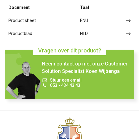
Document
Taal
Product sheet
ENU
Productblad
NLD
Vragen over dit product?
Neem contact op met onze Customer
Solution Specialist Koen Wijbenga
Stuur een email
053 - 434 43 43