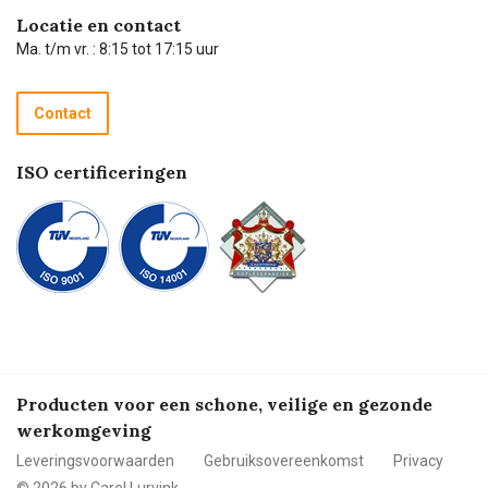
Hulp op afstand
Carel de podcast
Locatie en contact
Technische dienst
Ma. t/m vr. : 8:15 tot 17:15 uur
Retourneren
Recycle programma
Contact
Betalen
ISO certificeringen
Producten voor een schone, veilige en gezonde
werkomgeving
Leveringsvoorwaarden
Gebruiksovereenkomst
Privacy
© 2026 by Carel Lurvink