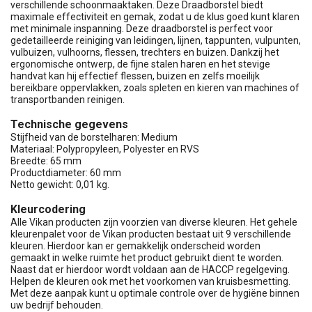
verschillende schoonmaaktaken. Deze Draadborstel biedt
maximale effectiviteit en gemak, zodat u de klus goed kunt klaren
met minimale inspanning. Deze draadborstel is perfect voor
gedetailleerde reiniging van leidingen, lijnen, tappunten, vulpunten,
vulbuizen, vulhoorns, flessen, trechters en buizen. Dankzij het
ergonomische ontwerp, de fijne stalen haren en het stevige
handvat kan hij effectief flessen, buizen en zelfs moeilijk
bereikbare oppervlakken, zoals spleten en kieren van machines of
transportbanden reinigen.
Technische gegevens
Stijfheid van de borstelharen: Medium
Materiaal: Polypropyleen, Polyester en RVS
Breedte: 65 mm
Productdiameter: 60 mm
Netto gewicht: 0,01 kg.
Kleurcodering
Alle Vikan producten zijn voorzien van diverse kleuren. Het gehele
kleurenpalet voor de Vikan producten bestaat uit 9 verschillende
kleuren. Hierdoor kan er gemakkelijk onderscheid worden
gemaakt in welke ruimte het product gebruikt dient te worden.
Naast dat er hierdoor wordt voldaan aan de HACCP regelgeving.
Helpen de kleuren ook met het voorkomen van kruisbesmetting.
Met deze aanpak kunt u optimale controle over de hygiëne binnen
uw bedrijf behouden.