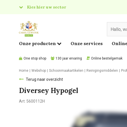
Kies hier uw sector
& Food
edical
Onze producten
Onze services
Online
One stop shop
130 jaar ervaring
Online bestelgemak
Home
Webshop
Schoonmaakartikelen
Reinigingsmiddelen
Pro
Terug naar overzicht
Diversey Hypogel
Art:
5600112H