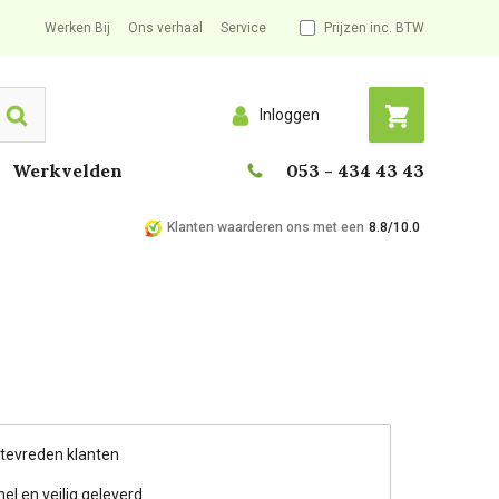
Werken Bij
Ons verhaal
Service
Prijzen inc. BTW
Inloggen
Search
Werkvelden
053 - 434 43 43
Klanten waarderen ons met een
8.8/10.0
 tevreden klanten
nel en veilig geleverd