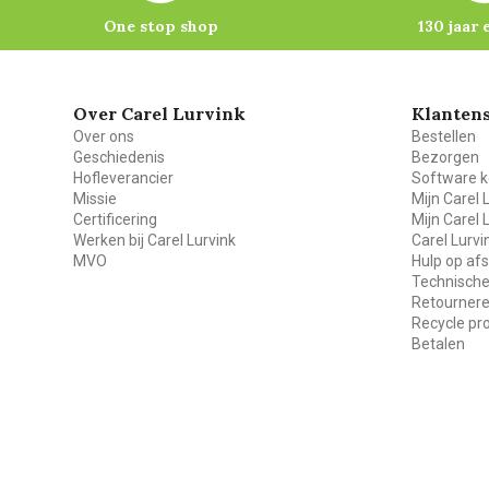
One stop shop
130 jaar 
Over Carel Lurvink
Klantens
Over ons
Bestellen
Geschiedenis
Bezorgen
Hofleverancier
Software k
Missie
Mijn Carel 
Certificering
Mijn Carel 
Werken bij Carel Lurvink
Carel Lurv
MVO
Hulp op af
Technische
Retourner
Recycle p
Betalen