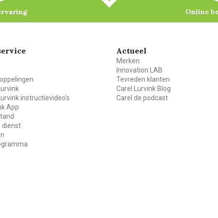
ervaring
Online b
ervice
Actueel
Merken
Innovation LAB
oppelingen
Tevreden klanten
Lurvink
Carel Lurvink Blog
Lurvink instructievideo's
Carel de podcast
ink App
stand
 dienst
en
rogramma