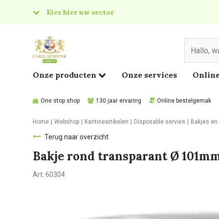
Kies hier uw sector
& Food
edical
Onze producten
Onze services
Online
One stop shop
130 jaar ervaring
Online bestelgemak
Home
Webshop
Kantineartikelen
Disposable servies
Bakjes en
Terug naar overzicht
Bakje rond transparant Ø 101m
Art:
60304