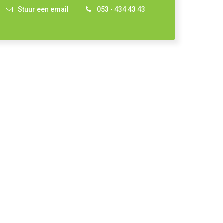
Stuur een email
053 - 434 43 43