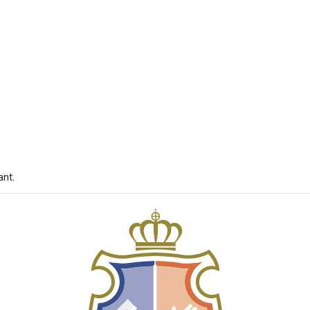
wagen
ant.