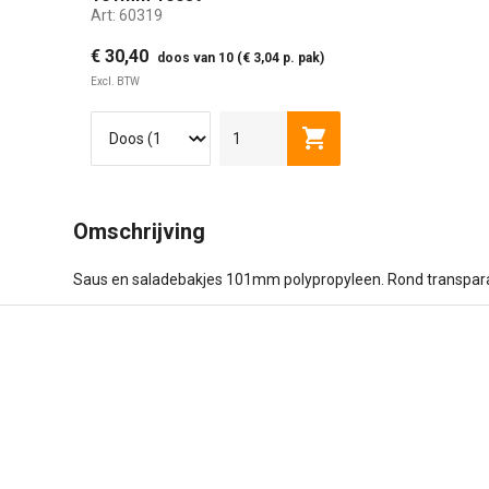
Art:
60319
€ 30,40
doos van 10 (€ 3,04 p. pak)
Excl. BTW
Toevoegen aan winkel
Omschrijving
Saus en saladebakjes 101mm polypropyleen. Rond transpar