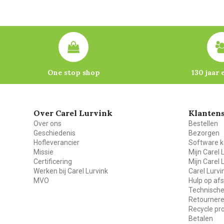
One stop shop
130 jaar 
Over Carel Lurvink
Klantens
Over ons
Bestellen
Geschiedenis
Bezorgen
Hofleverancier
Software k
Missie
Mijn Carel 
Certificering
Mijn Carel 
Werken bij Carel Lurvink
Carel Lurv
MVO
Hulp op af
Technische
Retourner
Recycle p
Betalen