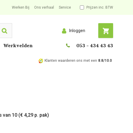
Werken Bij
Ons verhaal
Service
Prijzen inc. BTW
Inloggen
Search
Werkvelden
053 - 434 43 43
Klanten waarderen ons met een
8.8/10.0
 van 10 (€ 4,29 p. pak)