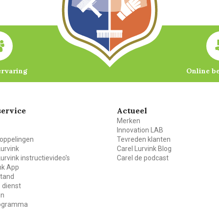
ervaring
Online b
ervice
Actueel
Merken
Innovation LAB
oppelingen
Tevreden klanten
Lurvink
Carel Lurvink Blog
Lurvink instructievideo's
Carel de podcast
ink App
stand
 dienst
en
rogramma