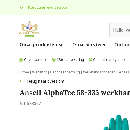
Kies hier uw sector
& Food
edical
Onze producten
Onze services
Online
One stop shop
130 jaar ervaring
Online bestelgemak
Home
Webshop
Handbescherming
Werkhandschoenen
Ansell
Terug naar overzicht
Ansell AlphaTec 58-335 werkha
Art:
583357