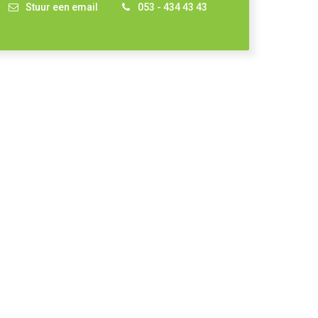
Stuur een email
053 - 434 43 43