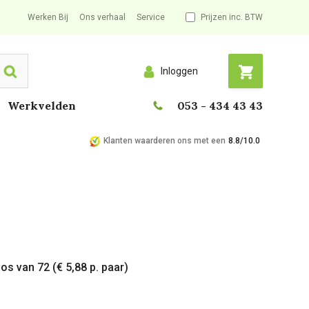
Werken Bij
Ons verhaal
Service
Prijzen inc. BTW
Inloggen
Search
Werkvelden
053 - 434 43 43
Klanten waarderen ons met een
8.8/10.0
os van 72 (€ 5,88 p. paar)