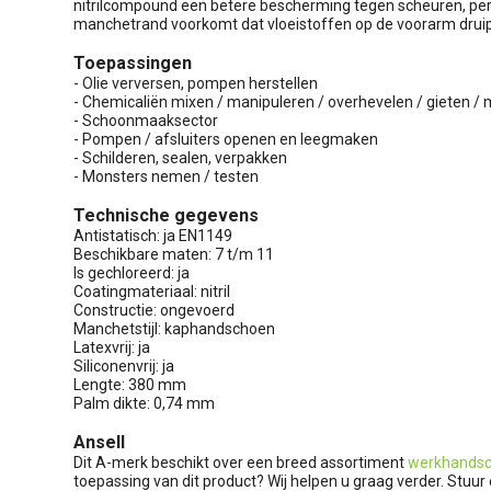
nitrilcompound een betere bescherming tegen scheuren, pe
manchetrand voorkomt dat vloeistoffen op de voorarm drui
Toepassingen
- Olie verversen, pompen herstellen
- Chemicaliën mixen / manipuleren / overhevelen / gieten 
- Schoonmaaksector
- Pompen / afsluiters openen en leegmaken
- Schilderen, sealen, verpakken
- Monsters nemen / testen
Technische gegevens
Antistatisch: ja EN1149
Beschikbare maten: 7 t/m 11
Is gechloreerd: ja
Coatingmateriaal: nitril
Constructie: ongevoerd
Manchetstijl: kaphandschoen
Latexvrij: ja
Siliconenvrij: ja
Lengte: 380 mm
Palm dikte: 0,74 mm
Ansell
Dit A-merk beschikt over een breed assortiment
werkhands
toepassing van dit product? Wij helpen u graag verder. Stu