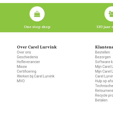
One stop shop
130 jaar 
Over Carel Lurvink
Klantens
Over ons
Bestellen
Geschiedenis
Bezorgen
Hofleverancier
Software k
Missie
Mijn Carel 
Certificering
Mijn Carel 
Werken bij Carel Lurvink
Carel Lurv
MVO
Hulp op af
Technische
Retourner
Recycle p
Betalen