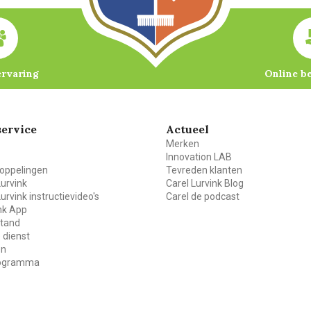
ervaring
Online b
ervice
Actueel
Merken
Innovation LAB
oppelingen
Tevreden klanten
Lurvink
Carel Lurvink Blog
Lurvink instructievideo's
Carel de podcast
ink App
stand
 dienst
en
rogramma