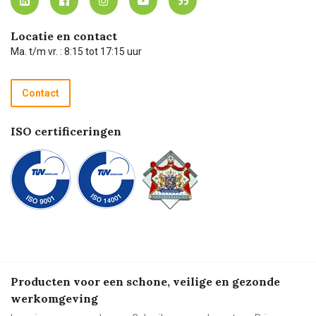
Carel Lurvink App
Carel Lurvink Blog
Hulp op afstand
Carel de podcast
Locatie en contact
Technische dienst
Ma. t/m vr. : 8:15 tot 17:15 uur
Retourneren
Recycle programma
Contact
Betalen
ISO certificeringen
Producten voor een schone, veilige en gezonde
werkomgeving