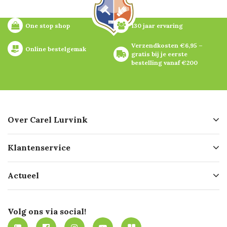
One stop shop
130 jaar ervaring
Verzendkosten €6,95 – 
Online bestelgemak
gratis bij je eerste 
bestelling vanaf €200
Over Carel Lurvink
Over ons
Klantenservice
Geschiedenis
Hofleverancier
Bestellen
Actueel
Missie
Bezorgen
Certificering
Software koppelingen
Merken
Werken bij Carel Lurvink
Mijn Carel Lurvink
Innovation LAB
Volg ons via social!
MVO
Mijn Carel Lurvink instructievideo's
Tevreden klanten