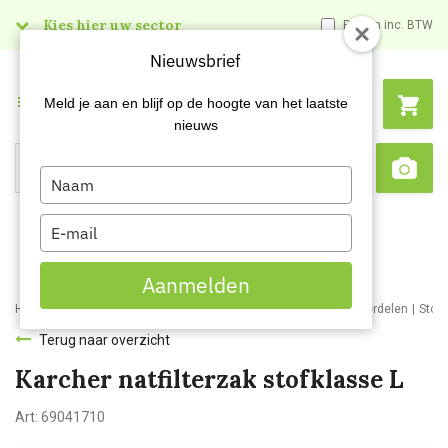
Kies hier uw sector
Prijzen inc. BTW
Nieuwsbrief
Menu
Meld je aan en blijf op de hoogte van het laatste
nieuws
Type
Search
Sca
your
name
Type
your
email
Aanmelden
Home
Webshop
Schoonmaakmachines
Stofzuigers en onderdelen
Stof
Terug naar overzicht
Karcher natfilterzak stofklasse L
Art:
69041710