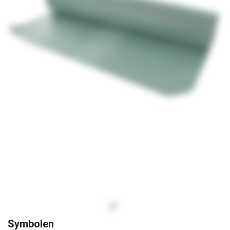
Op
Symbolen