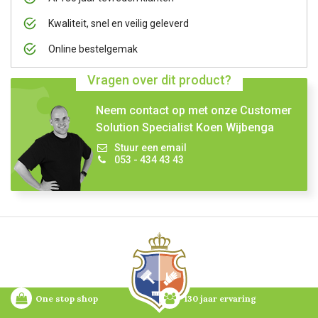
Kwaliteit, snel en veilig geleverd
Online bestelgemak
Vragen over dit product?
Neem contact op met onze Customer
Solution Specialist Koen Wijbenga
Stuur een email
053 - 434 43 43
One stop shop
130 jaar ervaring