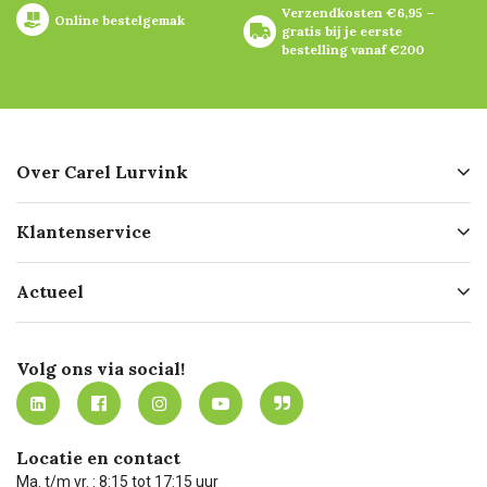
Verzendkosten €6,95 – 
Online bestelgemak
gratis bij je eerste 
bestelling vanaf €200
Over Carel Lurvink
Over ons
Klantenservice
Geschiedenis
Hofleverancier
Bestellen
Actueel
Missie
Bezorgen
Certificering
Software koppelingen
Merken
Werken bij Carel Lurvink
Mijn Carel Lurvink
Innovation LAB
Volg ons via social!
MVO
Mijn Carel Lurvink instructievideo's
Tevreden klanten
Carel Lurvink App
Carel Lurvink Blog
Hulp op afstand
Carel de podcast
Locatie en contact
Technische dienst
Ma. t/m vr. : 8:15 tot 17:15 uur