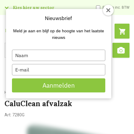
Kies hier uw sector
Prijzen inc. BTW
Nieuwsbrief
Menu
Meld je aan en blijf op de hoogte van het laatste
nieuws
Type
Search
Sca
your
name
Type
your
email
Aanmelden
Home
CaluClean afvalzak
CaluClean afvalzak
Art:
7280G