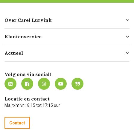
Over Carel Lurvink
Over ons
Klantenservice
Geschiedenis
Hofleverancier
Bestellen
Actueel
Missie
Bezorgen
Certificering
Software koppelingen
Merken
Werken bij Carel Lurvink
Mijn Carel Lurvink
Innovation LAB
Volg ons via social!
MVO
Mijn Carel Lurvink instructievideo's
Tevreden klanten
Carel Lurvink App
Carel Lurvink Blog
Hulp op afstand
Carel de podcast
Locatie en contact
Technische dienst
Ma. t/m vr. : 8:15 tot 17:15 uur
Retourneren
Recycle programma
Contact
Betalen