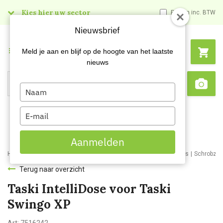
Kies hier uw sector
Prijzen inc. BTW
Nieuwsbrief
Menu
Meld je aan en blijf op de hoogte van het laatste
nieuws
Type
Search
Sca
your
name
Type
your
email
Aanmelden
Home
Webshop
Schoonmaakmachines
Schrobzuigmachines
Schrobzui
Terug naar overzicht
Taski IntelliDose voor Taski
Swingo XP