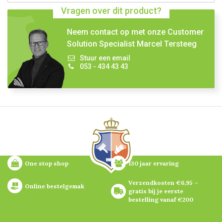
Vragen over dit product?
Neem contact op met onze Customer
Solution Specialist Marcel Tersteeg
Stuur een email
053 - 434 43 43
One stop shop
130 jaar ervaring
Verzendkosten €6,95 – 
Online bestelgemak
gratis bij je eerste 
bestelling vanaf €200