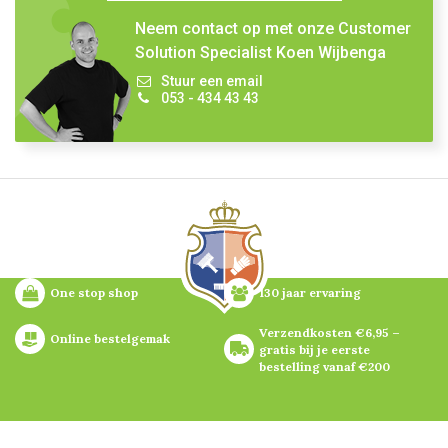
Neem contact op met onze Customer
Solution Specialist Koen Wijbenga
Stuur een email
053 - 434 43 43
One stop shop
130 jaar ervaring
Verzendkosten €6,95 – 
Online bestelgemak
gratis bij je eerste 
bestelling vanaf €200