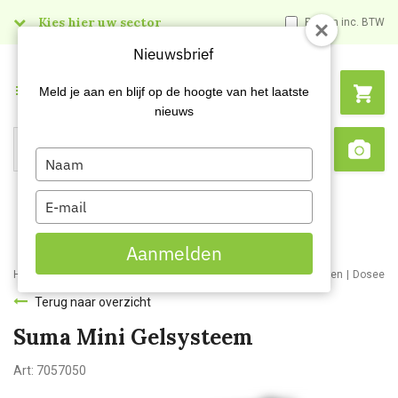
Kies hier uw sector
Prijzen inc. BTW
Nieuwsbrief
Menu
Meld je aan en blijf op de hoogte van het laatste
nieuws
Type
Search
Sca
your
name
Type
your
email
Aanmelden
Home
Webshop
Schoonmaakartikelen
Schoonmaakmaterialen
Doseers
Terug naar overzicht
Suma Mini Gelsysteem
Art:
7057050