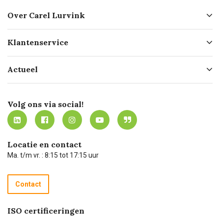
Over Carel Lurvink
Over ons
Klantenservice
Geschiedenis
Hofleverancier
Bestellen
Actueel
Missie
Bezorgen
Certificering
Software koppelingen
Merken
Werken bij Carel Lurvink
Mijn Carel Lurvink
Innovation LAB
Volg ons via social!
MVO
Mijn Carel Lurvink instructievideo's
Tevreden klanten
Carel Lurvink App
Carel Lurvink Blog
Hulp op afstand
Carel de podcast
Locatie en contact
Technische dienst
Ma. t/m vr. : 8:15 tot 17:15 uur
Retourneren
Recycle programma
Contact
Betalen
ISO certificeringen