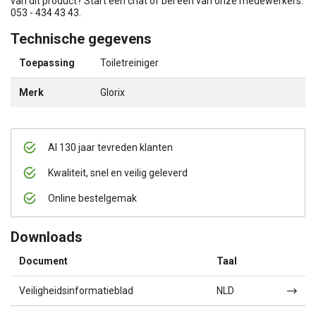
van dit product? Start een chat of bel één van onze medewerkers:
053 - 434 43 43.
Technische gegevens
Toepassing
Toiletreiniger
Merk
Glorix
Al 130 jaar tevreden klanten
Kwaliteit, snel en veilig geleverd
Online bestelgemak
Downloads
Document
Taal
Veiligheidsinformatieblad
NLD