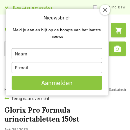
Kies hier uw sector
Prijzen inc. BTW
Nieuwsbrief
Menu
Meld je aan en blijf op de hoogte van het laatste
nieuws
Type
Search
Sca
your
name
Type
your
email
Aanmelden
Home
Webshop
Schoonmaakartikelen
Reinigingsmiddelen
Sanitairreini
Terug naar overzicht
Glorix Pro Formula
urinoirtabletten 150st