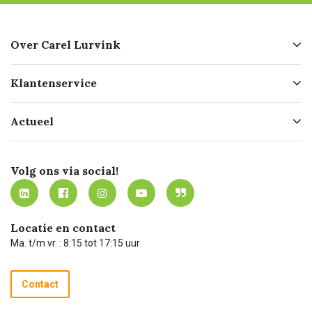
Over Carel Lurvink
Over ons
Klantenservice
Geschiedenis
Hofleverancier
Bestellen
Actueel
Missie
Bezorgen
Certificering
Software koppelingen
Merken
Werken bij Carel Lurvink
Mijn Carel Lurvink
Innovation LAB
Volg ons via social!
MVO
Mijn Carel Lurvink instructievideo's
Tevreden klanten
Carel Lurvink App
Carel Lurvink Blog
Hulp op afstand
Carel de podcast
Locatie en contact
Technische dienst
Ma. t/m vr. : 8:15 tot 17:15 uur
Retourneren
Recycle programma
Contact
Betalen