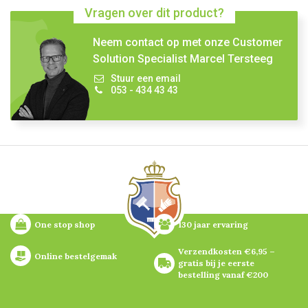
Vragen over dit product?
Neem contact op met onze Customer
Solution Specialist Marcel Tersteeg
Stuur een email
053 - 434 43 43
One stop shop
130 jaar ervaring
Verzendkosten €6,95 – 
Online bestelgemak
gratis bij je eerste 
bestelling vanaf €200