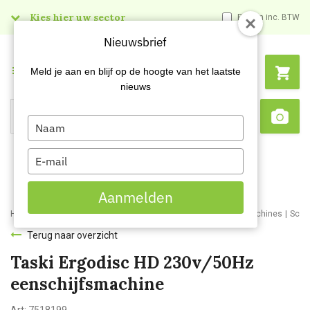
Kies hier uw sector
Prijzen inc. BTW
Nieuwsbrief
Menu
Meld je aan en blijf op de hoogte van het laatste
nieuws
Type
Search
Sca
your
name
Type
your
email
Aanmelden
Home
Webshop
Schoonmaakmachines
Schrob- en boen machines
Schr
Terug naar overzicht
Taski Ergodisc HD 230v/50Hz
eenschijfsmachine