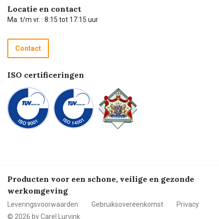
Hulp op afstand
Carel de podcast
Locatie en contact
Technische dienst
Ma. t/m vr. : 8:15 tot 17:15 uur
Retourneren
Recycle programma
Contact
Betalen
ISO certificeringen
Producten voor een schone, veilige en gezonde
werkomgeving
Leveringsvoorwaarden
Gebruiksovereenkomst
Privacy
© 2026 by Carel Lurvink