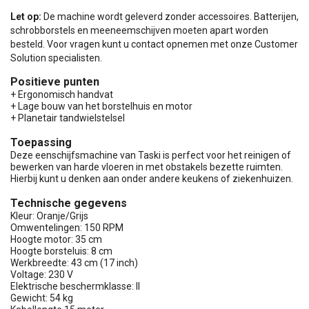
Let op:
De machine wordt geleverd zonder accessoires. Batterijen,
schrobborstels en meeneemschijven moeten apart worden
besteld. Voor vragen kunt u contact opnemen met onze Customer
Solution specialisten.
Positieve punten
+ Ergonomisch handvat
+ Lage bouw van het borstelhuis en motor
+ Planetair tandwielstelsel
Toepassing
Deze eenschijfsmachine van Taski is perfect voor het reinigen of
bewerken van harde vloeren in met obstakels bezette ruimten.
Hierbij kunt u denken aan onder andere keukens of ziekenhuizen.
Technische gegevens
Kleur: Oranje/Grijs
Omwentelingen: 150 RPM
Hoogte motor: 35 cm
Hoogte borsteluis: 8 cm
Werkbreedte: 43 cm (17 inch)
Voltage: 230 V
Elektrische beschermklasse: II
Gewicht: 54 kg