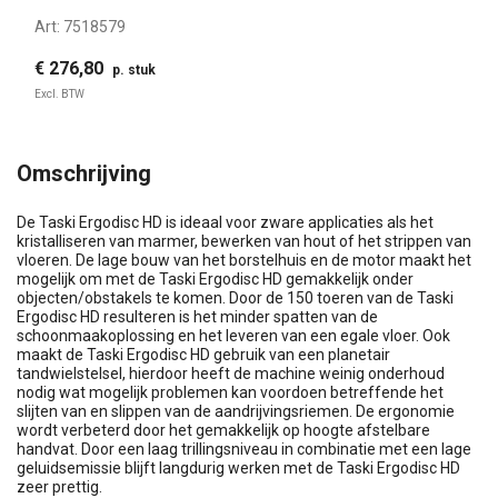
Art:
7518579
€ 276,80
p. stuk
Excl. BTW
Omschrijving
De Taski Ergodisc HD is ideaal voor zware applicaties als het
kristalliseren van marmer, bewerken van hout of het strippen van
vloeren. De lage bouw van het borstelhuis en de motor maakt het
mogelijk om met de Taski Ergodisc HD gemakkelijk onder
objecten/obstakels te komen. Door de 150 toeren van de Taski
Ergodisc HD resulteren is het minder spatten van de
schoonmaakoplossing en het leveren van een egale vloer. Ook
maakt de Taski Ergodisc HD gebruik van een planetair
tandwielstelsel, hierdoor heeft de machine weinig onderhoud
nodig wat mogelijk problemen kan voordoen betreffende het
slijten van en slippen van de aandrijvingsriemen. De ergonomie
wordt verbeterd door het gemakkelijk op hoogte afstelbare
handvat. Door een laag trillingsniveau in combinatie met een lage
geluidsemissie blijft langdurig werken met de Taski Ergodisc HD
zeer prettig.