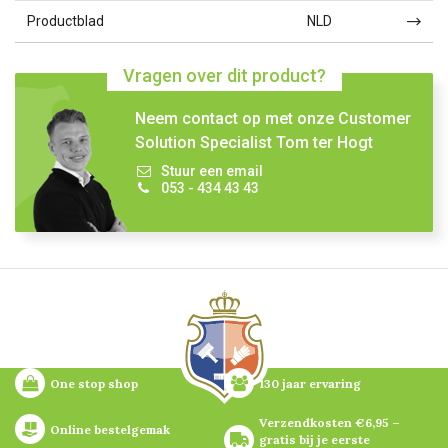
Productblad
NLD
Vragen over dit product?
Neem contact op met onze Customer
Solution Specialist Tom ter Hogt
Stuur een email
053 - 434 43 43
One stop shop
130 jaar ervaring
Verzendkosten €6,95 – 
Online bestelgemak
gratis bij je eerste 