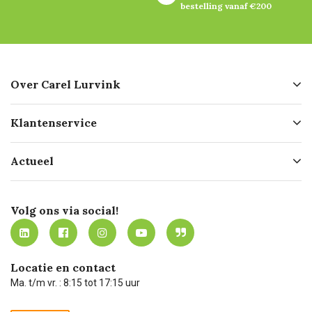
bestelling vanaf €200
Over Carel Lurvink
Over ons
Klantenservice
Geschiedenis
Hofleverancier
Bestellen
Actueel
Missie
Bezorgen
Certificering
Software koppelingen
Merken
Werken bij Carel Lurvink
Mijn Carel Lurvink
Innovation LAB
Volg ons via social!
MVO
Mijn Carel Lurvink instructievideo's
Tevreden klanten
Carel Lurvink App
Carel Lurvink Blog
Hulp op afstand
Carel de podcast
Locatie en contact
Technische dienst
Ma. t/m vr. : 8:15 tot 17:15 uur
Retourneren