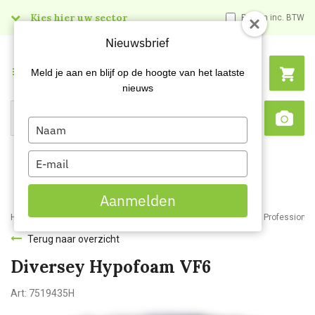
Kies hier uw sector
Prijzen inc. BTW
Nieuwsbrief
Menu
Meld je aan en blijf op de hoogte van het laatste
nieuws
Type
Search
Sca
your
name
Type
your
email
Aanmelden
Home
Webshop
Schoonmaakartikelen
Reinigingsmiddelen
Professionele
Terug naar overzicht
Diversey Hypofoam VF6
Art:
7519435H