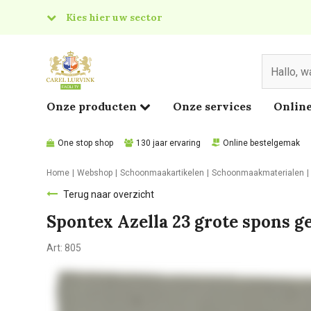
Kies hier uw sector
& Food
edical
Onze producten
Onze services
Online
One stop shop
130 jaar ervaring
Online bestelgemak
Home
Webshop
Schoonmaakartikelen
Schoonmaakmaterialen
Terug naar overzicht
Spontex Azella 23 grote spons 
Art:
805