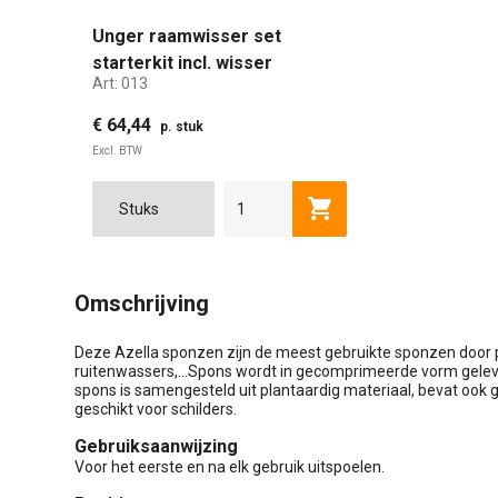
Unger raamwisser set
starterkit incl. wisser
Art:
013
inwashouder inwashoes en
18ltr emmer
€ 64,44
p. stuk
Excl. BTW
Toevoegen aan winkel
Omschrijving
Deze Azella sponzen zijn de meest gebruikte sponzen door 
ruitenwassers,...Spons wordt in gecomprimeerde vorm gelev
spons is samengesteld uit plantaardig materiaal, bevat ook g
geschikt voor schilders.
Gebruiksaanwijzing
Voor het eerste en na elk gebruik uitspoelen.