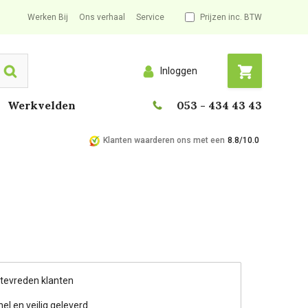
Werken Bij
Ons verhaal
Service
Prijzen inc. BTW
Inloggen
Search
Werkvelden
053 - 434 43 43
Klanten waarderen ons met een
8.8/10.0
 tevreden klanten
nel en veilig geleverd