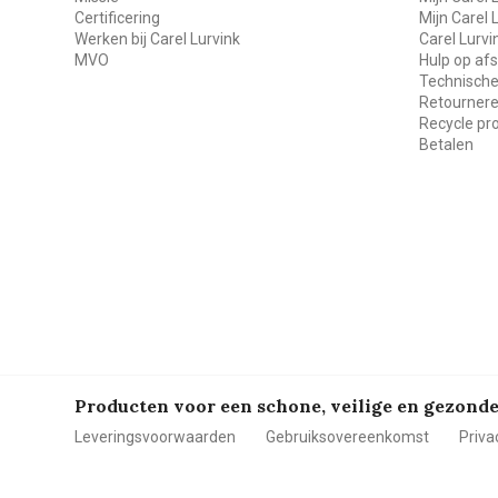
Certificering
Mijn Carel 
Werken bij Carel Lurvink
Carel Lurv
MVO
Hulp op af
Technische
Retourner
Recycle p
Betalen
Producten voor een schone, veilige en gezon
Leveringsvoorwaarden
Gebruiksovereenkomst
Priva