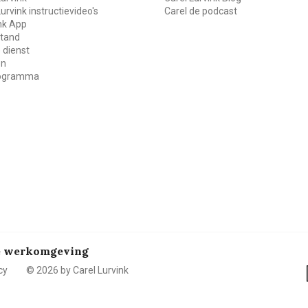
Lurvink instructievideo's
Carel de podcast
ink App
stand
 dienst
en
rogramma
de werkomgeving
cy
© 2026 by Carel Lurvink