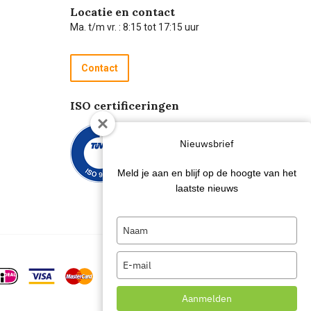
Locatie en contact
Ma. t/m vr. : 8:15 tot 17:15 uur
Contact
ISO certificeringen
Nieuwsbrief
Meld je aan en blijf op de hoogte van het
laatste nieuws
Type
your
name
Type
your
email
Aanmelden