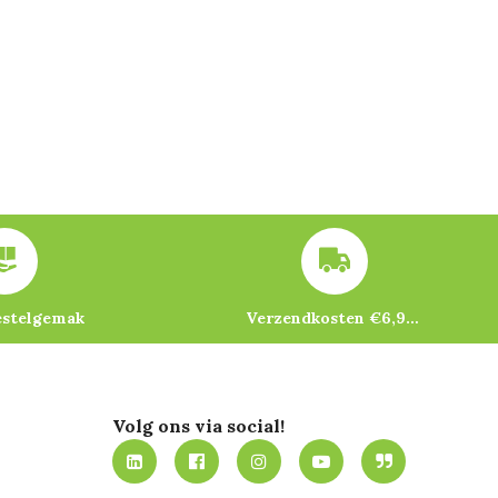
estelgemak
Verzendkosten €6,95 – gratis bij je eerste bestelling vanaf €200
Volg ons via social!