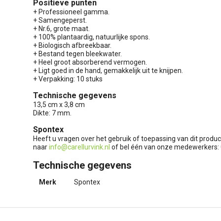
Positieve punten
+ Professioneel gamma.
+ Samengeperst.
+ Nr.6, grote maat.
+ 100% plantaardig, natuurlijke spons.
+ Biologisch afbreekbaar.
+ Bestand tegen bleekwater.
+ Heel groot absorberend vermogen.
+ Ligt goed in de hand, gemakkelijk uit te knijpen.
+ Verpakking: 10 stuks
Technische gegevens
13,5 cm x 3,8 cm
Dikte: 7 mm.
Spontex
Heeft u vragen over het gebruik of toepassing van dit produc
naar
info@carellurvink.nl
of bel één van onze medewerkers:
Technische gegevens
Merk
Spontex