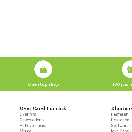
One stop shop
130 jaar 
Over Carel Lurvink
Klantens
Over ons
Bestellen
Geschiedenis
Bezorgen
Hofleverancier
Software k
Missie
Mijn Carel 