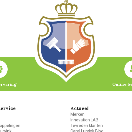
ervaring
Online b
ervice
Actueel
Merken
Innovation LAB
oppelingen
Tevreden klanten
Lurvink
Carel Lurvink Blog