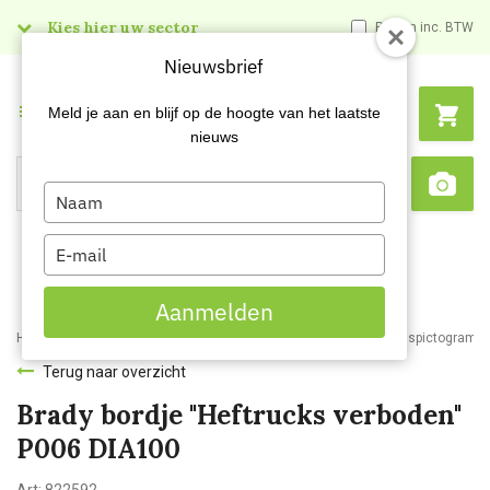
Kies hier uw sector
Prijzen inc. BTW
Nieuwsbrief
Menu
Meld je aan en blijf op de hoogte van het laatste
nieuws
Type
Search
Sca
your
name
Type
your
email
Aanmelden
Home
Webshop
Veiligheidsartikelen
Signalisatie
Veiligheidspictogram
Terug naar overzicht
Brady bordje "Heftrucks verboden"
P006 DIA100