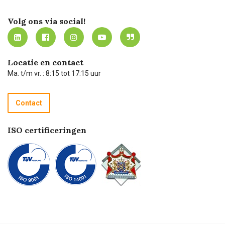
Certificering
Software koppelingen
Merken
Werken bij Carel Lurvink
Mijn Carel Lurvink
Innovation LAB
Volg ons via social!
MVO
Mijn Carel Lurvink instructievideo's
Tevreden klanten
Carel Lurvink App
Carel Lurvink Blog
Hulp op afstand
Carel de podcast
Locatie en contact
Technische dienst
Ma. t/m vr. : 8:15 tot 17:15 uur
Retourneren
Recycle programma
Contact
Betalen
ISO certificeringen