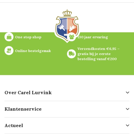
One stop shop
130 jaar ervaring
Verzendkosten €6,95 – 
Online bestelgemak
gratis bij je eerste 
bestelling vanaf €200
Over Carel Lurvink
Over ons
Klantenservice
Geschiedenis
Hofleverancier
Bestellen
Actueel
Missie
Bezorgen