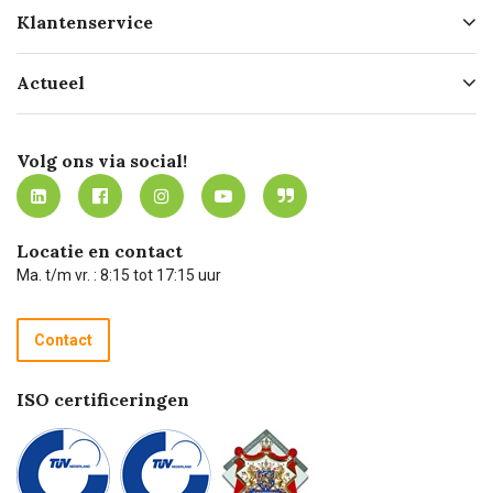
Over ons
Klantenservice
Geschiedenis
Hofleverancier
Bestellen
Actueel
Missie
Bezorgen
Certificering
Software koppelingen
Merken
Werken bij Carel Lurvink
Mijn Carel Lurvink
Innovation LAB
Volg ons via social!
MVO
Mijn Carel Lurvink instructievideo's
Tevreden klanten
Carel Lurvink App
Carel Lurvink Blog
Hulp op afstand
Carel de podcast
Locatie en contact
Technische dienst
Ma. t/m vr. : 8:15 tot 17:15 uur
Retourneren
Recycle programma
Contact
Betalen
ISO certificeringen