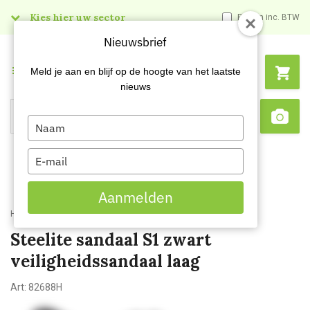
Kies hier uw sector
Prijzen inc. BTW
Nieuwsbrief
Menu
Meld je aan en blijf op de hoogte van het laatste
nieuws
Type
Search
Sca
your
name
Type
your
email
Aanmelden
Home
Steelite sandaal S1 zwart veiligheidssandaal laag
Steelite sandaal S1 zwart
veiligheidssandaal laag
Art:
82688H