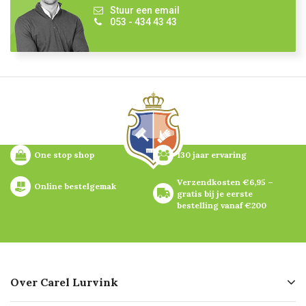
Stuur een email
053 - 434 43 43
One stop shop
130 jaar ervaring
Verzendkosten €6,95 – 
Online bestelgemak
gratis bij je eerste 
bestelling vanaf €200
Over Carel Lurvink